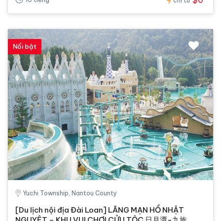
chỉ từ
Nổi bật
Yuchi Township, Nantou County
[Du lịch nội địa Đài Loan] LÃNG MẠN HỒ NHẬT
NGUYỆT – KHU VUI CHƠI CỬU TỘC 日月潭-九族