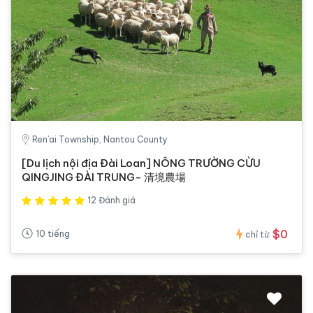
Ren’ai Township, Nantou County
[Du lịch nội địa Đài Loan] NÔNG TRƯỜNG CỪU
QINGJING ĐÀI TRUNG- 清境農場
12 Đánh giá
$0
10 tiếng
chỉ từ