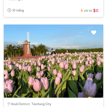
$0
10 tiếng
chỉ từ
Houli District, Taichung City