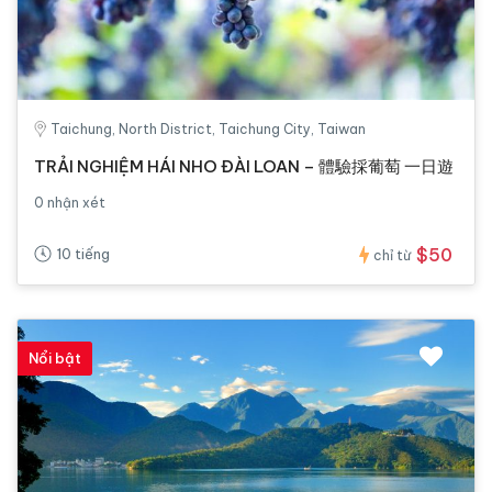
Taichung, North District, Taichung City, Taiwan
TRẢI NGHIỆM HÁI NHO ĐÀI LOAN – 體驗採葡萄 一日遊
0 nhận xét
$50
10 tiếng
chỉ từ
Nổi bật