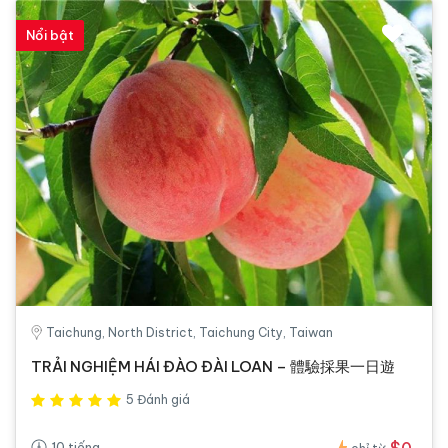
Nổi bật
Taichung, North District, Taichung City, Taiwan
TRẢI NGHIỆM HÁI ĐÀO ĐÀI LOAN – 體驗採果一日遊
5 Đánh giá
$0
10 tiếng