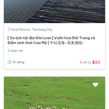
Houli District, Taichung City
[ Du lịch nội địa Đài Loan] Vườn hoa Đài Trung và
Đầm sinh thái Cao Mỹ ( 中社花海-高美濕地）
0 nhận xét
$50
10 tiếng
chỉ từ