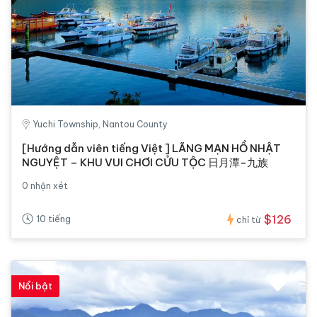
Yuchi Township, Nantou County
[Hướng dẫn viên tiếng Việt ] LÃNG MẠN HỒ NHẬT
NGUYỆT – KHU VUI CHƠI CỬU TỘC 日月潭-九族
0 nhận xét
$126
10 tiếng
chỉ từ
Nổi bật