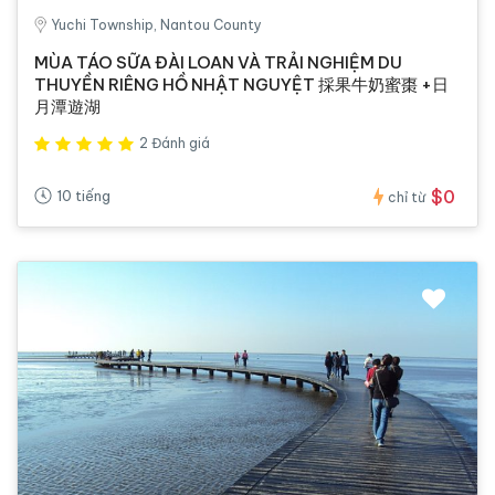
Yuchi Township, Nantou County
MÙA TÁO SỮA ĐÀI LOAN VÀ TRẢI NGHIỆM DU
THUYỀN RIÊNG HỒ NHẬT NGUYỆT 採果牛奶蜜棗 +日
月潭遊湖
2 Đánh giá
$0
10 tiếng
chỉ từ