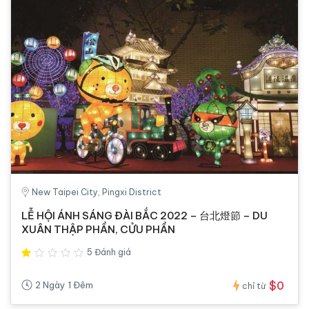
New Taipei City, Pingxi District
LỄ HỘI ÁNH SÁNG ĐÀI BẮC 2022 – 台北燈節 – DU
XUÂN THẬP PHẦN, CỬU PHẦN
5 Đánh giá
$0
2 Ngày 1 Đêm
chỉ từ