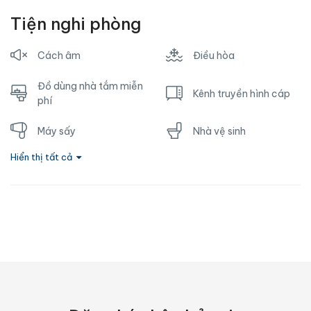
Tiện nghi phòng
Cách âm
Điều hòa
Đồ dùng nhà tắm miễn
Kênh truyền hình cáp
phí
Máy sấy
Nhà vệ sinh
Hiển thị tất cả
Nước nóng
Ổ cắm gần giường
Phòng tắm riêng
Sofa
Tủ lạnh
TV
Vòi hoa sen
Wifi