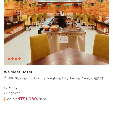
We Meet Hotel
90078, Pingtung County, Pingtung City, Fuxing Road, 25號9樓
1.7 /5 Tệ
7 Nhận xét
NT$1,980
chỉ từ
/đêm