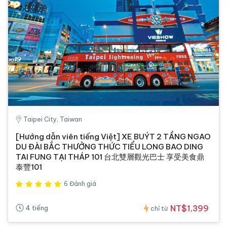
Taipei City, Taiwan
[Hướng dẫn viên tiếng Việt] XE BUÝT 2 TẦNG NGAO
DU ĐÀI BẮC THƯỞNG THỨC TIỂU LONG BAO DING
TAI FUNG TẠI THÁP 101 台北雙層觀光巴士 享受美食鼎
泰豐101
6 Đánh giá
NT$1,399
4 tiếng
chỉ từ