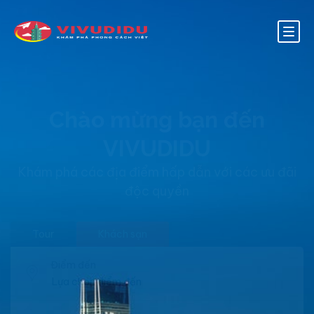
Chào mừng bạn đến
VIVUDIDU
Khám phá các địa điểm hấp dẫn với các ưu đãi
độc quyền
Tour
Khách sạn
Điểm đến