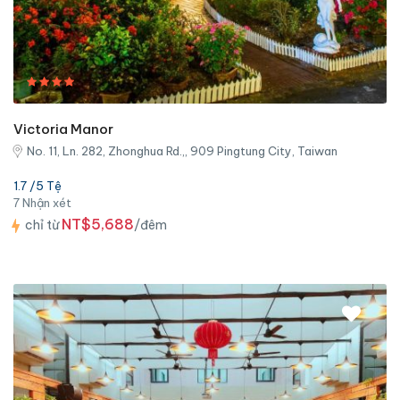
Victoria Manor
No. 11, Ln. 282, Zhonghua Rd.,, 909 Pingtung City, Taiwan
1.7 /5 Tệ
7 Nhận xét
NT$5,688
chỉ từ
/đêm