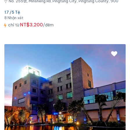
No. 255號, Minsheng Rd, Pingtung City, Pingtung County, 900
1.7 /5 Tệ
8 Nhận xét
NT$3,200
chỉ từ
/đêm