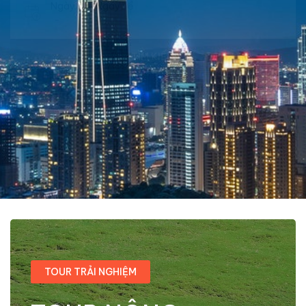
Ngày đi - Ngày về
-
TÌM KIẾM
TOUR TRẢI NGHIỆM