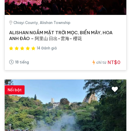
Chiayi County, Alishan Township
ALISHAN NGẮM MẶT TRỜI MỌC, BIỂN MÂY, HOA
ANH ĐÀO – 阿里山 日出-雲海- 櫻花
14 Đánh giá
NT$0
18 tiếng
chỉ từ
Nổi bật