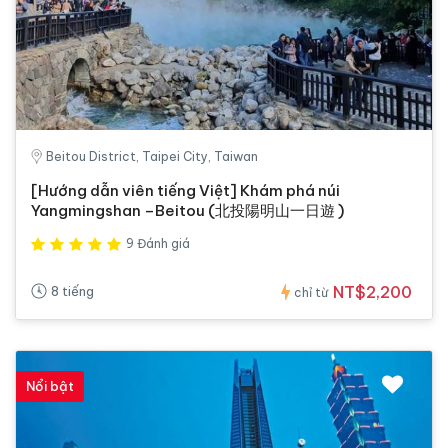
Beitou District, Taipei City, Taiwan
[Hướng dẫn viên tiếng Việt] Khám phá núi
Yangmingshan –Beitou (北投陽明山一日遊 )
9 Đánh giá
NT$2,200
8 tiếng
chỉ từ
Nổi bật