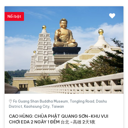
Nổi bật
Fo Guang Shan Buddha Museum, Tongling Road, Dashu
District, Kaohsiung City, Taiwan
CAO HÙNG: CHÙA PHẬT QUANG SƠN-KHU VUI
CHƠI EDA 2 NGÀY 1 ĐÊM 台北 -高雄 2天1夜