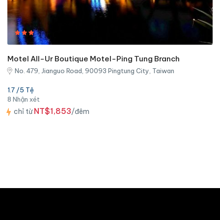
Motel All-Ur Boutique Motel-Ping Tung Branch
No. 479, Jianguo Road, 90093 Pingtung City, Taiwan
1.7 /5 Tệ
8 Nhận xét
NT$1,853
chỉ từ
/đêm