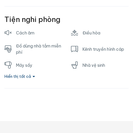
Tiện nghi phòng
Cách âm
Điều hòa
Đồ dùng nhà tắm miễn
Kênh truyền hình cáp
phí
Máy sấy
Nhà vệ sinh
Hiển thị tất cả
Nước nóng
Ổ cắm gần giường
Phòng tắm riêng
Sofa
Tủ lạnh
TV
Vòi hoa sen
Wifi