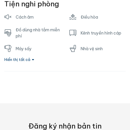
Tiện nghi phòng
Cách âm
Điều hòa
Đồ dùng nhà tắm miễn
Kênh truyền hình cáp
phí
Máy sấy
Nhà vệ sinh
Hiển thị tất cả
Nước nóng
Ổ cắm gần giường
Phòng tắm riêng
Sofa
Tủ lạnh
TV
Vòi hoa sen
Wifi
Đăng ký nhận bản tin