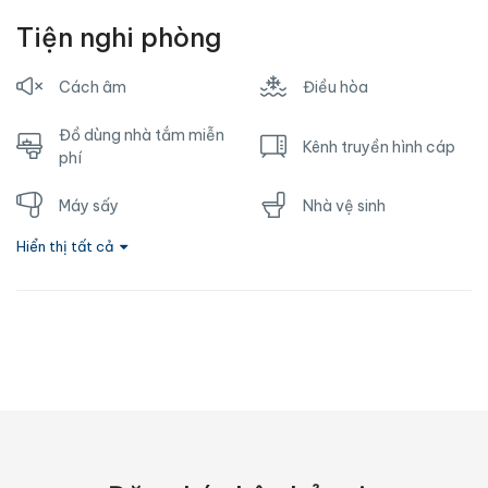
Tiện nghi phòng
Cách âm
Điều hòa
Đồ dùng nhà tắm miễn
Kênh truyền hình cáp
phí
Máy sấy
Nhà vệ sinh
Hiển thị tất cả
Nước nóng
Ổ cắm gần giường
Phòng tắm riêng
Sofa
Tủ lạnh
TV
Vòi hoa sen
Wifi