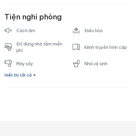
Tiện nghi phòng
Cách âm
Điều hòa
Đồ dùng nhà tắm miễn
Kênh truyền hình cáp
phí
Máy sấy
Nhà vệ sinh
Hiển thị tất cả
Nước nóng
Ổ cắm gần giường
Phòng tắm riêng
Sofa
Tủ lạnh
TV
Vòi hoa sen
Wifi