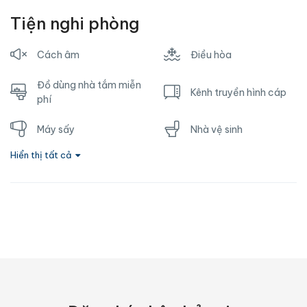
Tiện nghi phòng
Cách âm
Điều hòa
Đồ dùng nhà tắm miễn
Kênh truyền hình cáp
phí
Máy sấy
Nhà vệ sinh
Hiển thị tất cả
Nước nóng
Ổ cắm gần giường
Phòng tắm riêng
Sofa
Tủ lạnh
TV
Vòi hoa sen
Wifi