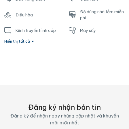
Đồ dùng nhà tắm miễn
Điều hòa
phí
Kênh truyền hình cáp
Máy sấy
Hiển thị tất cả
Nhà vệ sinh
Nước nóng
Ổ cắm gần giường
Phòng tắm riêng
Tủ lạnh
TV
Vòi hoa sen
Wifi
Đăng ký nhận bản tin
Đăng ký để nhận ngay những cập nhật và khuyến
mãi mới nhất