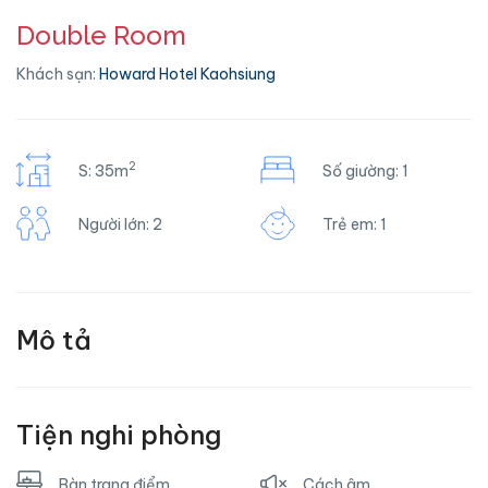
Double Room
Khách sạn:
Howard Hotel Kaohsiung
2
S: 35m
Số giường: 1
Người lớn: 2
Trẻ em: 1
Mô tả
Tiện nghi phòng
Bàn trang điểm
Cách âm