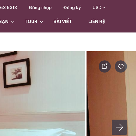
63 5313
Đăng nhập
Đăng ký
USD
SẠN
TOUR
BÀI VIẾT
LIÊN HỆ