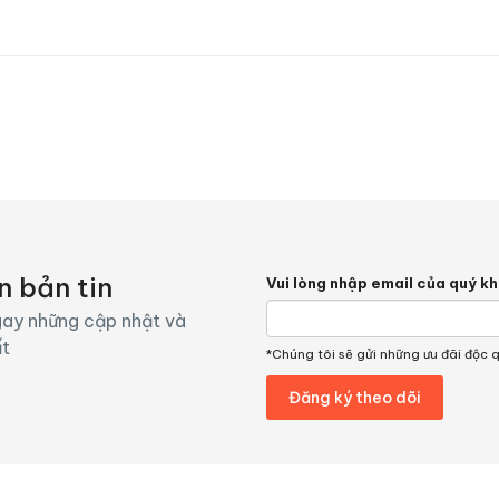
Vòi hoa sen
n bản tin
Vui lòng nhập email của quý k
ay những cập nhật và
ất
*Chúng tôi sẽ gửi những ưu đãi độc 