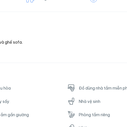
và ghế sofa.
ều hòa
Đồ dùng nhà tắm miễn ph
y sấy
Nhà vệ sinh
cắm gần giường
Phòng tắm riêng