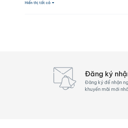
Tủ lạnh
TV
Hiển thị tất cả
Wifi
Đăng ký nhậ
Đăng ký để nhận ng
khuyến mãi mới nh