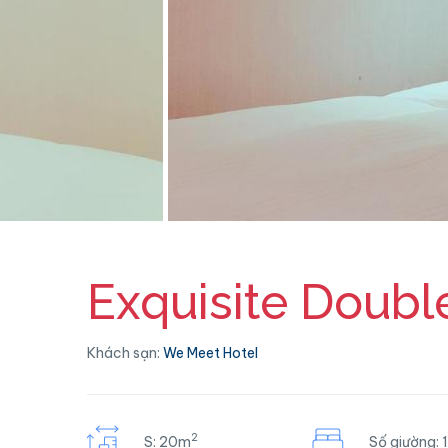
Exquisite Doub
Khách sạn:
We Meet Hotel
2
S: 20m
Số giường: 1