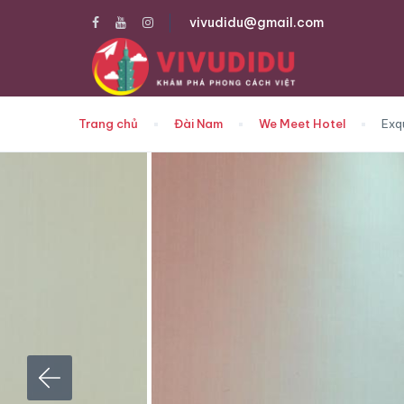
vivudidu@gmail.com
Trang chủ
Đài Nam
We Meet Hotel
Exq