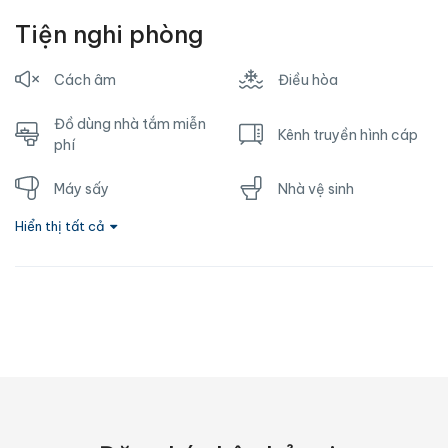
Tiện nghi phòng
Cách âm
Điều hòa
Đồ dùng nhà tắm miễn
Kênh truyền hình cáp
phí
Máy sấy
Nhà vệ sinh
Hiển thị tất cả
Nước nóng
Ổ cắm gần giường
Phòng tắm riêng
Sofa
Tủ lạnh
TV
Vòi hoa sen
Wifi