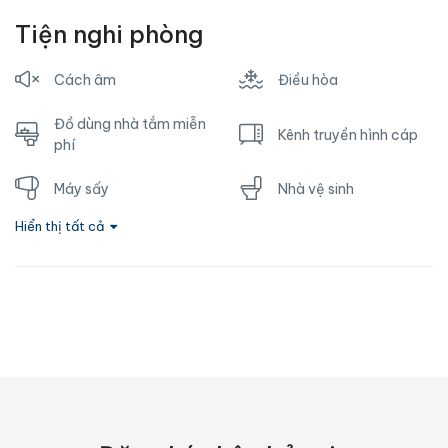
Tiện nghi phòng
Cách âm
Điều hòa
Đồ dùng nhà tắm miễn
Kênh truyền hình cáp
phí
Máy sấy
Nhà vệ sinh
Hiển thị tất cả
Nước nóng
Ổ cắm gần giường
Phòng tắm riêng
Sofa
Tủ lạnh
TV
Vòi hoa sen
Wifi