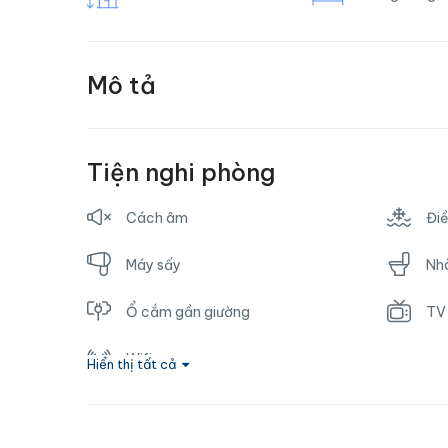
Mô tả
Tiện nghi phòng
Cách âm
Đi
Máy sấy
Nhà
Ổ cắm gần giường
TV
Wifi
Hiển thị tất cả