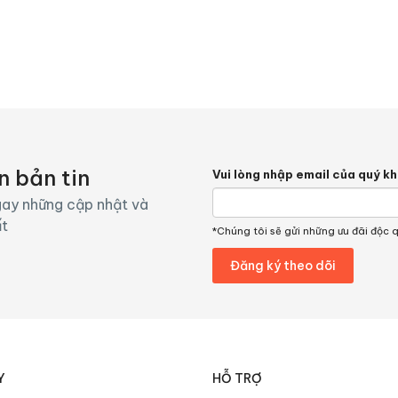
n bản tin
Vui lòng nhập email của quý k
ay những cập nhật và
ất
*Chúng tôi sẽ gửi những ưu đãi độc 
Y
HỖ TRỢ