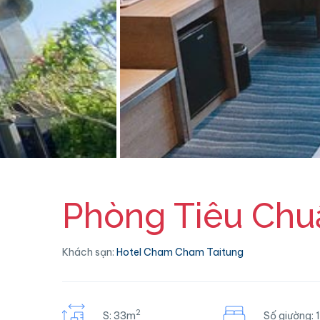
Phòng Tiêu Chu
Khách sạn:
Hotel Cham Cham Taitung
2
S: 33m
Số giường: 1