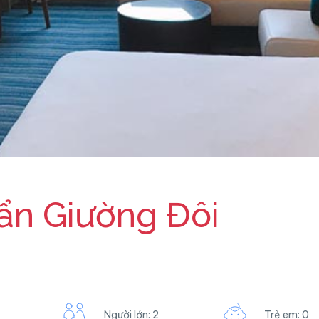
ẩn Giường Đôi
Người lớn: 2
Trẻ em: 0