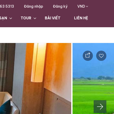
63 5313
Đăng nhập
Đăng ký
VND
SẠN
TOUR
BÀI VIẾT
LIÊN HỆ