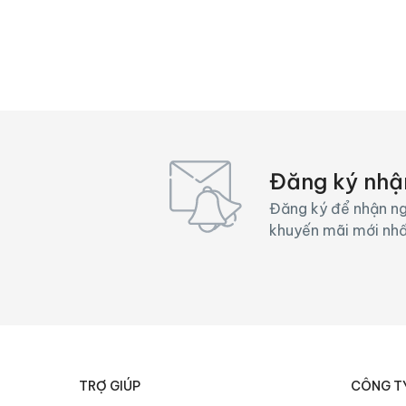
Đăng ký nhậ
Đăng ký để nhận ng
khuyến mãi mới nh
TRỢ GIÚP
CÔNG T