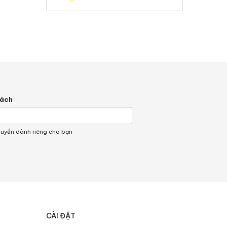
hách
quyền dành riêng cho bạn
CÀI ĐẶT