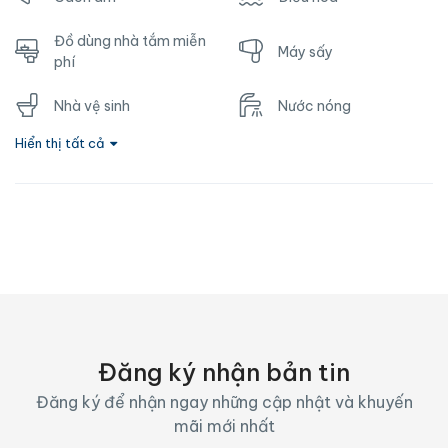
Đồ dùng nhà tắm miễn
Máy sấy
phí
Nhà vệ sinh
Nước nóng
Hiển thị tất cả
Ổ cắm gần giường
TV
Vòi hoa sen
Wifi
Đăng ký nhận bản tin
Đăng ký để nhận ngay những cập nhật và khuyến
mãi mới nhất