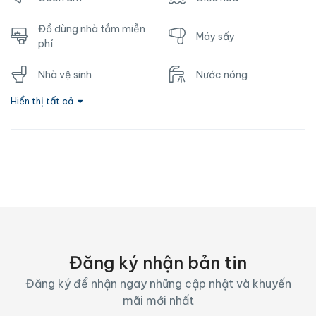
Đồ dùng nhà tắm miễn
Máy sấy
phí
Nhà vệ sinh
Nước nóng
Hiển thị tất cả
Ổ cắm gần giường
TV
Vòi hoa sen
Wifi
Đăng ký nhận bản tin
Đăng ký để nhận ngay những cập nhật và khuyến
mãi mới nhất