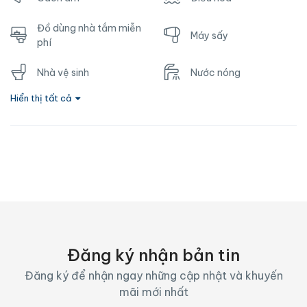
Đồ dùng nhà tắm miễn
Máy sấy
phí
Nhà vệ sinh
Nước nóng
Hiển thị tất cả
Ổ cắm gần giường
TV
Vòi hoa sen
Wifi
Đăng ký nhận bản tin
Đăng ký để nhận ngay những cập nhật và khuyến
mãi mới nhất