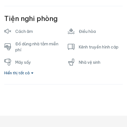
Tiện nghi phòng
Cách âm
Điều hòa
Đồ dùng nhà tắm miễn
Kênh truyền hình cáp
phí
Máy sấy
Nhà vệ sinh
Hiển thị tất cả
Nước nóng
Ổ cắm gần giường
Phòng tắm riêng
Sofa
Tủ lạnh
TV
Vòi hoa sen
Wifi