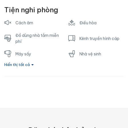
Tiện nghi phòng
Cách âm
Điều hòa
Đồ dùng nhà tắm miễn
Kênh truyền hình cáp
phí
Máy sấy
Nhà vệ sinh
Hiển thị tất cả
Nước nóng
Ổ cắm gần giường
Phòng tắm riêng
Tủ lạnh
TV
Vòi hoa sen
Wifi