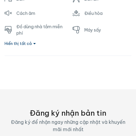
Cách âm
Điều hòa
Đồ dùng nhà tắm miễn
Máy sấy
phí
Hiển thị tất cả
Nhà vệ sinh
Nước nóng
Ổ cắm gần giường
TV
Vòi hoa sen
Wifi
Đăng ký nhận bản tin
Đăng ký để nhận ngay những cập nhật và khuyến
mãi mới nhất