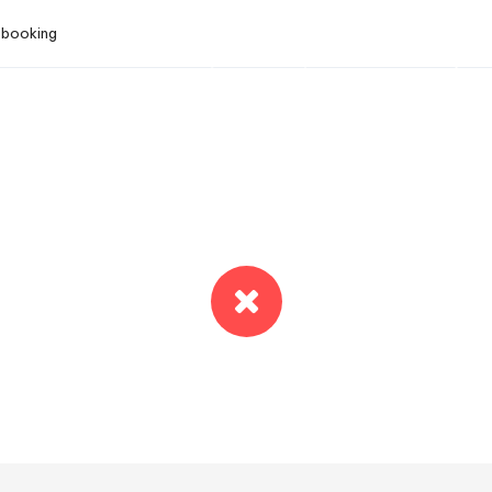
02 2
 booking
TRANG CHỦ
THÔNG TIN
KHÁCH 