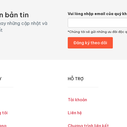
n bản tin
Vui lòng nhập email của quý k
ay những cập nhật và
ất
*Chúng tôi sẽ gửi những ưu đãi độc 
Y
HỖ TRỢ
Tài khoản
 tôi
Liên hệ
àng
Chương trình liên kết