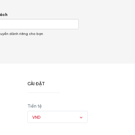
hách
quyền dành riêng cho bạn
CÀI ĐẶT
Tiền tệ
VND