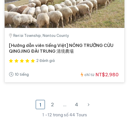
Ren’ai Township, Nantou County
[Hướng dẫn viên tiếng Việt] NÔNG TRƯỜNG CỪU
QINGJING ĐÀI TRUNG 清境農場
2 Đánh giá
NT$2,980
10 tiếng
chỉ từ
2
…
4
1
1 -12 trong số 44 Tours