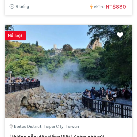
NT$880
9 tiếng
chỉ từ
Nổi bật
Beitou District, Taipei City, Taiwan
[Hướng dẫn viên tiếng Việt] Khám phá núi