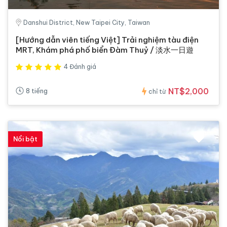
Danshui District, New Taipei City, Taiwan
[Hướng dẫn viên tiếng Việt] Trải nghiệm tàu điện
MRT, Khám phá phố biển Đàm Thuỷ / 淡水一日遊
4 Đánh giá
NT$2,000
8 tiếng
chỉ từ
Nổi bật