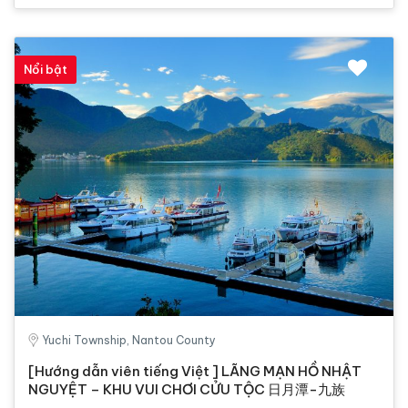
Nổi bật
Yuchi Township, Nantou County
[Hướng dẫn viên tiếng Việt ] LÃNG MẠN HỒ NHẬT
NGUYỆT – KHU VUI CHƠI CỬU TỘC 日月潭-九族