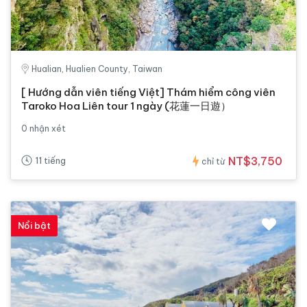
Hualian, Hualien County, Taiwan
[ Hướng dẫn viên tiếng Việt] Thám hiểm công viên
Taroko Hoa Liên tour 1 ngày (花蓮一日遊）
0 nhận xét
NT$3,750
11 tiếng
chỉ từ
Nổi bật