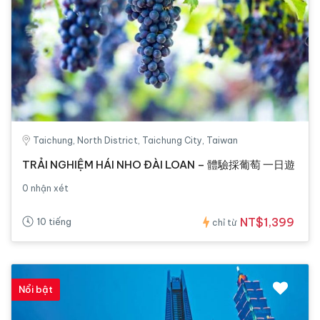
Taichung, North District, Taichung City, Taiwan
TRẢI NGHIỆM HÁI NHO ĐÀI LOAN – 體驗採葡萄 一日遊
0 nhận xét
NT$1,399
10 tiếng
chỉ từ
Nổi bật