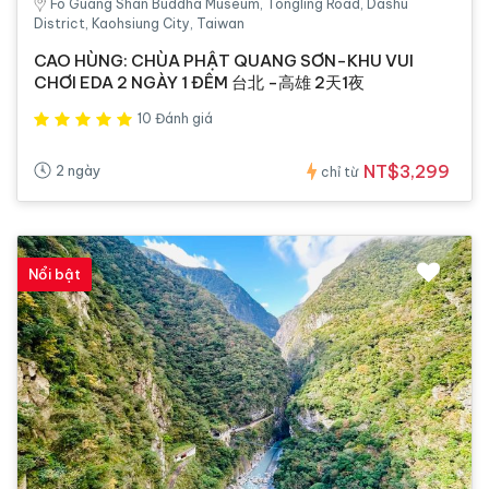
Fo Guang Shan Buddha Museum, Tongling Road, Dashu
District, Kaohsiung City, Taiwan
CAO HÙNG: CHÙA PHẬT QUANG SƠN-KHU VUI
CHƠI EDA 2 NGÀY 1 ĐÊM 台北 -高雄 2天1夜
10 Đánh giá
NT$3,299
2 ngày
chỉ từ
Nổi bật