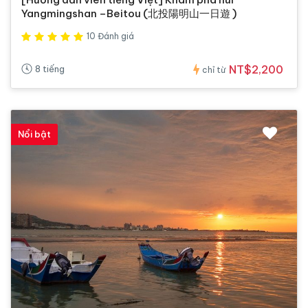
Yangmingshan –Beitou (北投陽明山一日遊 )
10 Đánh giá
NT$2,200
8 tiếng
chỉ từ
Nổi bật