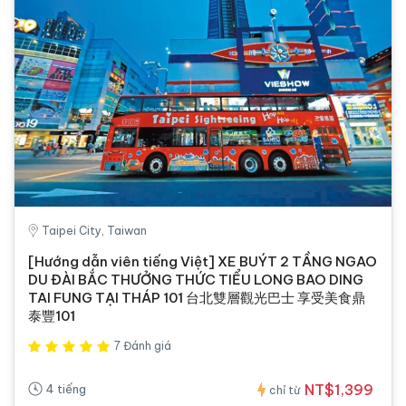
Taipei City, Taiwan
[Hướng dẫn viên tiếng Việt] XE BUÝT 2 TẦNG NGAO
DU ĐÀI BẮC THƯỞNG THỨC TIỂU LONG BAO DING
TAI FUNG TẠI THÁP 101 台北雙層觀光巴士 享受美食鼎
泰豐101
7 Đánh giá
NT$1,399
4 tiếng
chỉ từ