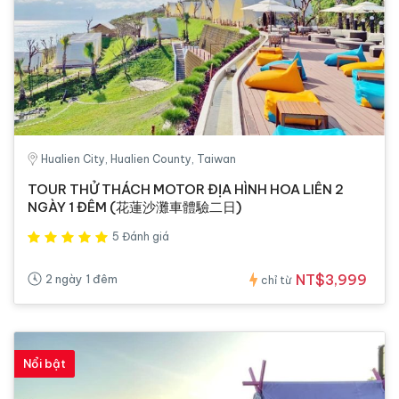
Hualien City, Hualien County, Taiwan
TOUR THỬ THÁCH MOTOR ĐỊA HÌNH HOA LIÊN 2
NGÀY 1 ĐÊM (花蓮沙灘車體驗二日)
5 Đánh giá
NT$3,999
2 ngày 1 đêm
chỉ từ
Nổi bật