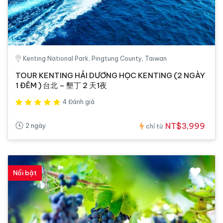
Kenting National Park, Pingtung County, Taiwan
TOUR KENTING HẢI DƯƠNG HỌC KENTING (2 NGÀY
1 ĐÊM ) 台北 – 墾丁 2 天1夜
4 Đánh giá
NT$3,999
2 ngày
chỉ từ
Nổi bật