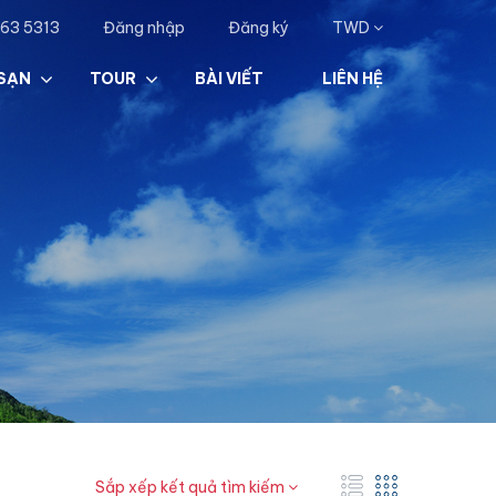
63 5313
Đăng nhập
Đăng ký
TWD
SẠN
TOUR
BÀI VIẾT
LIÊN HỆ
Sắp xếp kết quả tìm kiếm