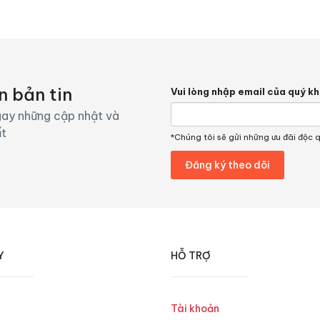
n bản tin
Vui lòng nhập email của quý k
ay những cập nhật và
ất
*Chúng tôi sẽ gửi những ưu đãi độc 
Y
HỖ TRỢ
Tài khoản