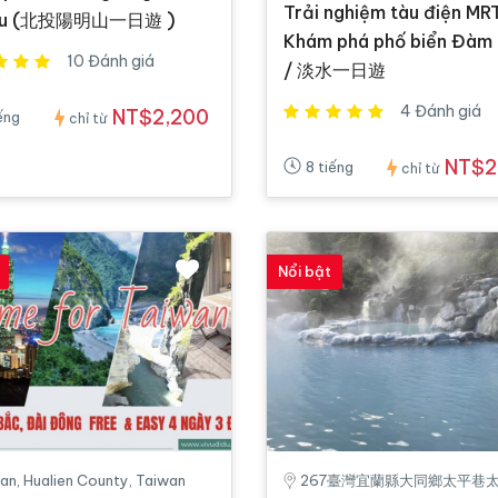
Trải nghiệm tàu điện MRT
tou (北投陽明山一日遊 )
Khám phá phố biển Đàm
10 Đánh giá
/ 淡水一日遊
4 Đánh giá
NT$2,200
ếng
chỉ từ
NT$2
8 tiếng
chỉ từ
Nổi bật
ian, Hualien County, Taiwan
267臺灣宜蘭縣大同鄉太平巷