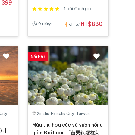
,399
1 bài đánh giá
NT$880
9 tiếng
chỉ từ
Nổi bật
City,
Xinzhu, Hsinchu City, Taiwan
Mùa thu hoa cúc và vườn hồng
ệt]
giòn Đài Loan 「苗栗銅鑼杭菊