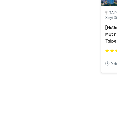
TAIPE
Xinyi D
[Hướn
Một n
Taip
9 t