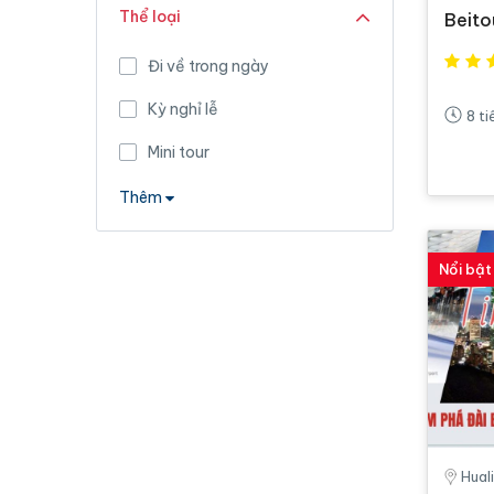
Thể loại
Bei
Đi về trong ngày
Kỳ nghỉ lễ
8 ti
Mini tour
Thêm
Nổi bật
Hual