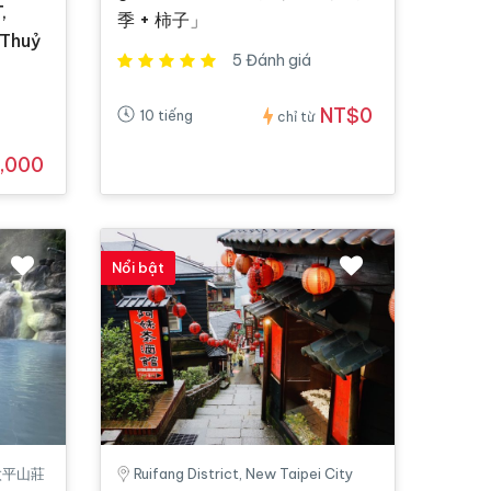
,
季 + 柿子」
 Thuỷ
5 Đánh giá
NT$0
10 tiếng
chỉ từ
,000
Nổi bật
太平山莊
Ruifang District, New Taipei City