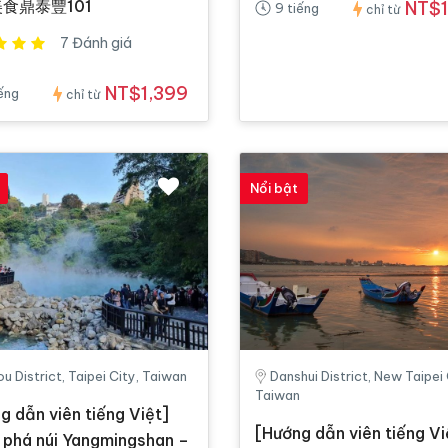
食鼎泰豐101
NT$1
9 tiếng
chỉ từ
7 Đánh giá
NT$1,399
iếng
chỉ từ
Nổi bật
ou District, Taipei City, Taiwan
Danshui District, New Taipei 
Taiwan
g dẫn viên tiếng Việt]
[Hướng dẫn viên tiếng Vi
phá núi Yangmingshan –