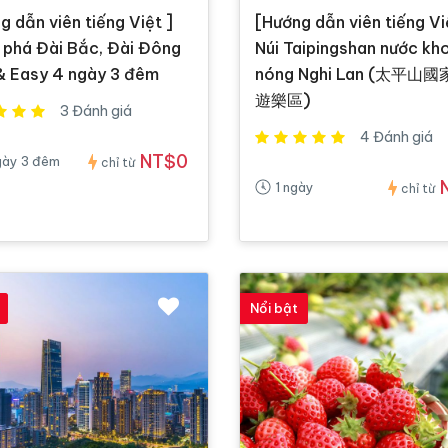
g dẫn viên tiếng Việt ]
[Hướng dẫn viên tiếng Vi
phá Đài Bắc, Đài Đông
Núi Taipingshan nước kh
& Easy 4 ngày 3 đêm
nóng Nghi Lan (太平山
遊樂區)
3 Đánh giá
4 Đánh giá
NT$0
gày 3 đêm
chỉ từ
1 ngày
chỉ từ
Nổi bật