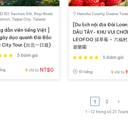
I 101, Section 5th, Xinyi Road,
Hsinchu County Guanxi Tow
istrict, Taipei City, Taiwan
[Du lịch nội địa Đài Loan
g dẫn viên tiếng Việt ]
DÂU TÂY- KHU VUI CHƠI
gày dạo quanh Đài Bắc
LEOFOO 採草莓 – 六福
ei City Tour (台北一日遊)
遊樂園
5 Đánh giá
5 Đánh giá
NT$0
iếng
chỉ từ
10 tiếng
chỉ từ
2
1
1 -12 trong số 21 Tour