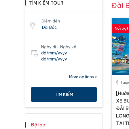
TÌM KIẾM TOUR
Đài B
Điểm đến
Nổi bật
Ngày đi - Ngày về
dd/mm/yyyy
-
dd/mm/yyyy
More options
Taip
[Hướn
TÌM KIẾM
XE B
ĐÀI 
LONG
TẠI
Bộ lọc: