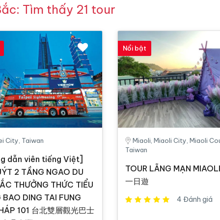
ắc: Tìm thấy 21 tour
Nổi bật
ei City, Taiwan
Miaoli, Miaoli City, Miaoli Co
Taiwan
g dẫn viên tiếng Việt]
TOUR LÃNG MẠN MIAOL
UÝT 2 TẦNG NGAO DU
一日遊
BẮC THƯỞNG THỨC TIỂU
 BAO DING TAI FUNG
4 Đánh giá
 THÁP 101 台北雙層觀光巴士