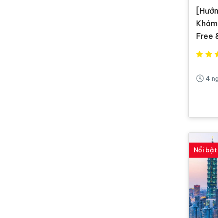
[Hướn
Khám 
Free 
4 n
Nổi bật