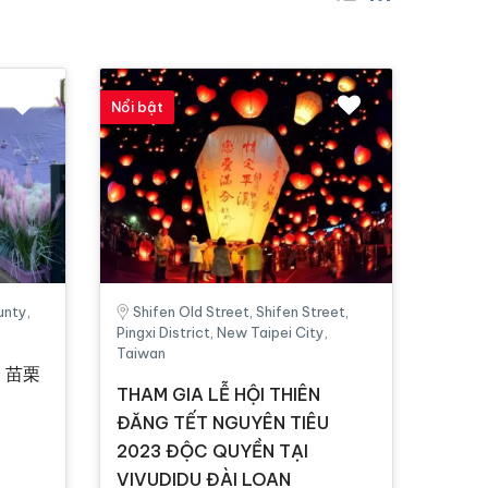
Nổi bật
unty,
Shifen Old Street, Shifen Street,
Pingxi District, New Taipei City,
Taiwan
I 苗栗
THAM GIA LỄ HỘI THIÊN
ĐĂNG TẾT NGUYÊN TIÊU
2023 ĐỘC QUYỀN TẠI
VIVUDIDU ĐÀI LOAN