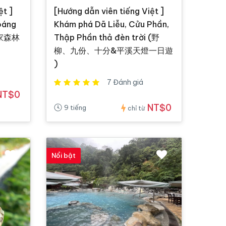
ệt ]
[Hướng dẫn viên tiếng Việt ]
oáng
Khám phá Dã Liễu, Cửu Phần,
國家森林
Thập Phần thả đèn trời (野
柳、九份、十分&平溪天燈一日遊
)
7 Đánh giá
NT$0
NT$0
9 tiếng
chỉ từ
Nổi bật