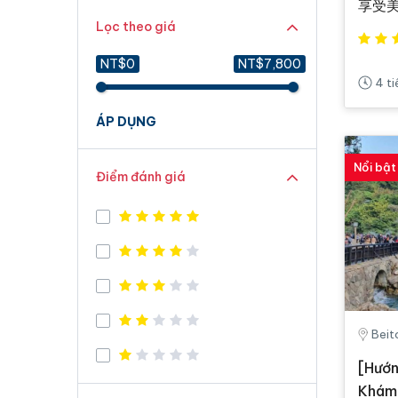
享受美
Lọc theo giá
NT$0
NT$7,800
4 t
ÁP DỤNG
Nổi bật
Điểm đánh giá
Beit
[Hướn
Khám 