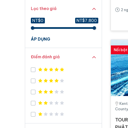
Lọc theo giá
2 n
NT$0
NT$7,800
ÁP DỤNG
Nổi bật
Điểm đánh giá
Kent
County
TOUR
PHẬT