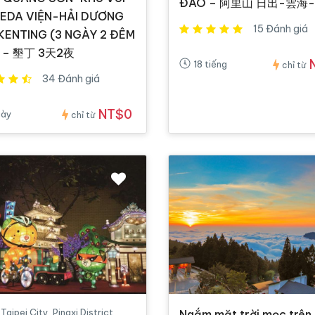
ĐÀO – 阿里山 日出-雲海-
 EDA VIỆN-HẢI DƯƠNG
15 Đánh giá
KENTING (3 NGÀY 2 ĐÊM
 – 墾丁 3天2夜
18 tiếng
chỉ từ
34 Đánh giá
NT$0
gày
chỉ từ
aipei City, Pingxi District
Ngắm mặt trời mọc trên 