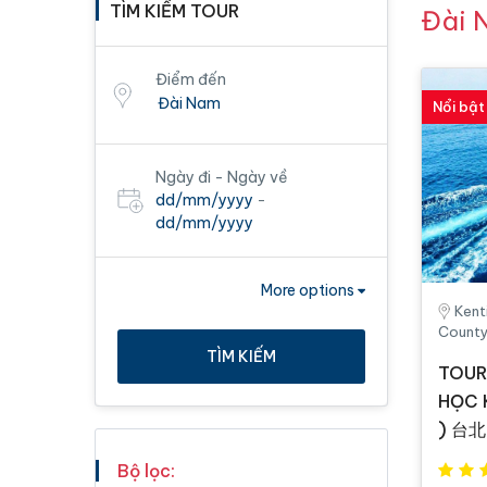
TÌM KIẾM TOUR
Đài 
Điểm đến
Nổi bật
Ngày đi - Ngày về
dd/mm/yyyy
-
dd/mm/yyyy
More options
Kent
County
TÌM KIẾM
TOUR
HỌC 
) 台北
Bộ lọc: