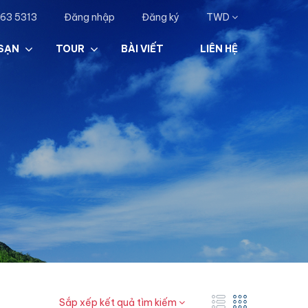
63 5313
Đăng nhập
Đăng ký
TWD
SẠN
TOUR
BÀI VIẾT
LIÊN HỆ
Sắp xếp kết quả tìm kiếm