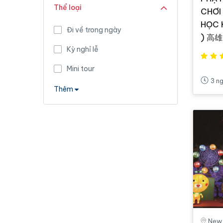
Thể loại
CHƠI
HỌC 
Đi về trong ngày
) 高雄
Kỳ nghỉ lễ
Mini tour
3 n
Thêm
New T