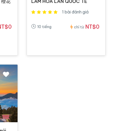
 櫻花
LÃM HOA LAN QUỐC TẾ
1 bài đánh giá
NT$0
NT$0
10 tiếng
chỉ từ
núi