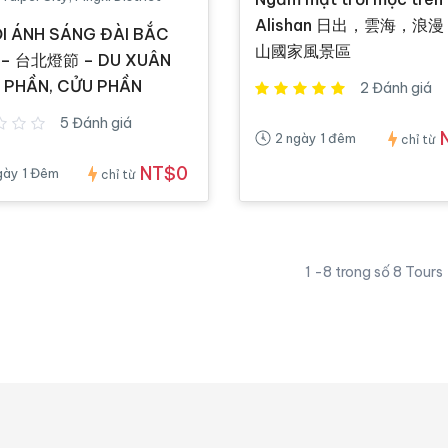
Alishan 日出，雲海，浪漫
ỘI ÁNH SÁNG ĐÀI BẮC
山國家風景區
 – 台北燈節 – DU XUÂN
 PHẦN, CỬU PHẦN
2 Đánh giá
5 Đánh giá
2 ngày 1 đêm
chỉ từ
NT$0
gày 1 Đêm
chỉ từ
1 -8 trong số 8 Tours