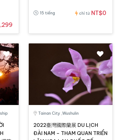
NT$0
15 tiếng
chỉ từ
,299
ship
Tainan City ,Wushulin
ỜI
2022臺灣國際蘭展 DU LỊCH
NH
ĐÀI NAM – THAM QUAN TRIỂN