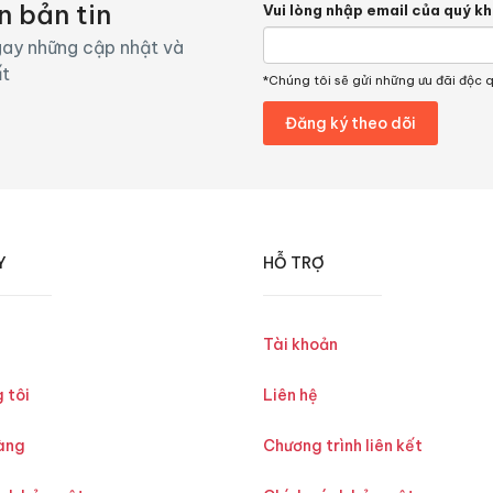
n bản tin
Vui lòng nhập email của quý k
ay những cập nhật và
ất
*Chúng tôi sẽ gửi những ưu đãi độc 
Y
HỖ TRỢ
Tài khoản
 tôi
Liên hệ
àng
Chương trình liên kết