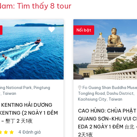
Nam: Tìm thấy 8 tour
Nổi bật
ing National Park, Pingtung
Fo Guang Shan Buddha Mus
, Taiwan
Tongling Road, Dashu District,
Kaohsiung City, Taiwan
 KENTING HẢI DƯƠNG
CAO HÙNG: CHÙA PHẬT
KENTING (2 NGÀY 1 ĐÊM
QUANG SƠN-KHU VUI C
 – 墾丁 2 天1夜
EDA 2 NGÀY 1 ĐÊM 台北
4 Đánh giá
2天1夜