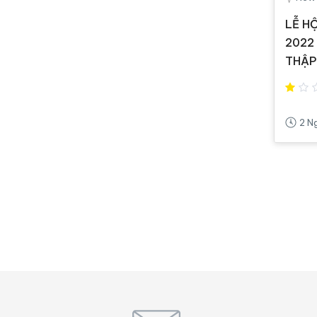
LỄ H
2022
THẬP
2 N