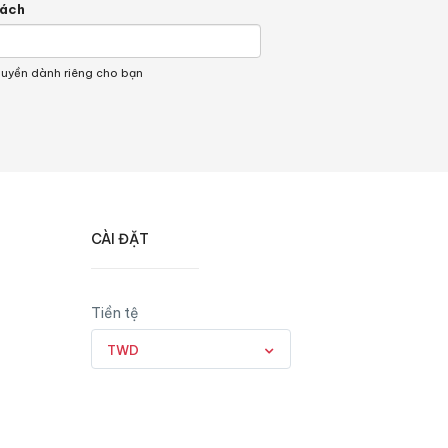
hách
quyền dành riêng cho bạn
CÀI ĐẶT
Tiền tệ
TWD