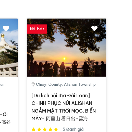
Nổi bật
eum,
Chiayi County, Alishan Township
[Du lịch nội địa Đài Loan]
CHINH PHỤC NÚI ALISHAN
NGẮM MẶT TRỜI MỌC, BIỂN
HƠI
MÂY- 阿里山 看日出-雲海
 -高雄
5 Đánh giá