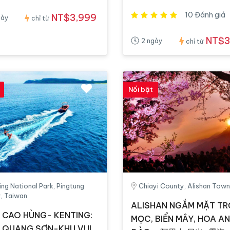
10 Đánh giá
NT$3,999
gày
chỉ từ
NT$3
2 ngày
chỉ từ
Nổi bật
ing National Park, Pingtung
Chiayi County, Alishan Town
, Taiwan
ALISHAN NGẮM MẶT TR
 CAO HÙNG- KENTING:
MỌC, BIỂN MÂY, HOA A
 QUANG SƠN-KHU VUI