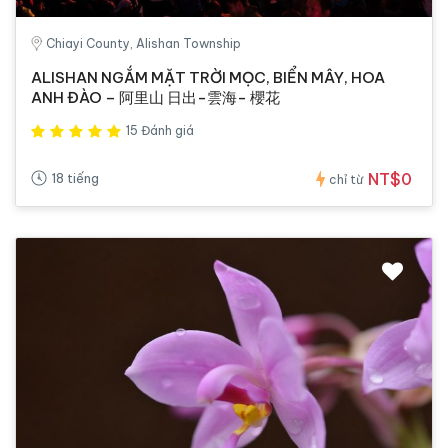
Chiayi County, Alishan Township
ALISHAN NGẮM MẶT TRỜI MỌC, BIỂN MÂY, HOA
ANH ĐÀO – 阿里山 日出-雲海- 櫻花
15 Đánh giá
NT$0
18 tiếng
chỉ từ