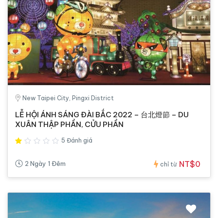
New Taipei City, Pingxi District
LỄ HỘI ÁNH SÁNG ĐÀI BẮC 2022 – 台北燈節 – DU
XUÂN THẬP PHẦN, CỬU PHẦN
5 Đánh giá
NT$0
2 Ngày 1 Đêm
chỉ từ