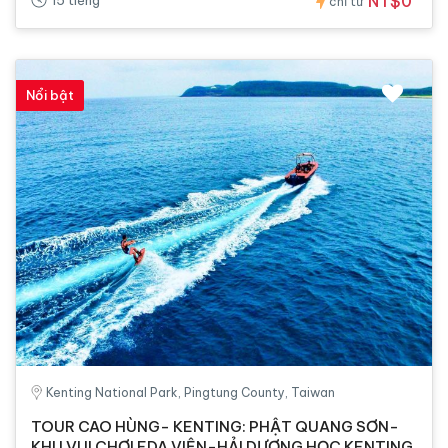
NT$0
15 tiếng
chỉ từ
Nổi bật
Kenting National Park, Pingtung County, Taiwan
TOUR CAO HÙNG- KENTING: PHẬT QUANG SƠN-
KHU VUI CHƠI EDA VIỆN-HẢI DƯƠNG HỌC KENTING