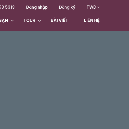
63 5313
Đăng nhập
Đăng ký
TWD
SẠN
TOUR
BÀI VIẾT
LIÊN HỆ