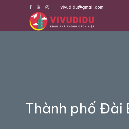
vivudidu@gmail.com
Thành phố Đài