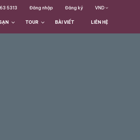
63 5313
Đăng nhập
Đăng ký
VND
SẠN
TOUR
BÀI VIẾT
LIÊN HỆ