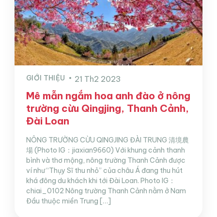
GIỚI THIỆU
21 Th2 2023
Mê mẫn ngắm hoa anh đào ở nông
trường cừu Qingjing, Thanh Cảnh,
Đài Loan
NÔNG TRƯỜNG CỪU QINGJING ĐÀI TRUNG 清境農
場 (Photo IG：jiaxian9660) Với khung cảnh thanh
bình và thơ mộng, nông trường Thanh Cảnh được
ví như “Thụy Sĩ thu nhỏ” của châu Á đang thu hút
khá đông du khách khi tới Đài Loan. Photo IG：
chiai_0102 Nông trường Thanh Cảnh nằm ở Nam
Đầu thuộc miền Trung […]