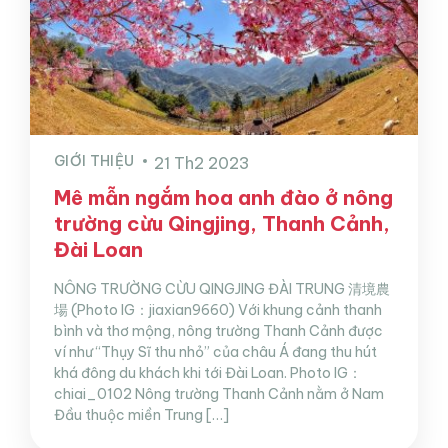
GIỚI THIỆU
21 Th2 2023
Mê mẫn ngắm hoa anh đào ở nông
trường cừu Qingjing, Thanh Cảnh,
Đài Loan
NÔNG TRƯỜNG CỪU QINGJING ĐÀI TRUNG 清境農
場 (Photo IG：jiaxian9660) Với khung cảnh thanh
bình và thơ mộng, nông trường Thanh Cảnh được
ví như “Thụy Sĩ thu nhỏ” của châu Á đang thu hút
khá đông du khách khi tới Đài Loan. Photo IG：
chiai_0102 Nông trường Thanh Cảnh nằm ở Nam
Đầu thuộc miền Trung […]