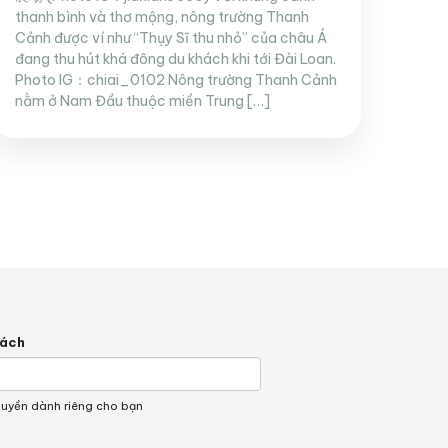
thanh bình và thơ mộng, nông trường Thanh
Cảnh được ví như “Thụy Sĩ thu nhỏ” của châu Á
đang thu hút khá đông du khách khi tới Đài Loan.
Photo IG：chiai_0102 Nông trường Thanh Cảnh
nằm ở Nam Đầu thuộc miền Trung […]
hách
quyền dành riêng cho bạn