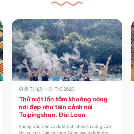
GIỚI THIỆU
01 Th3 2023
Thử một lần tắm khoáng nóng
nơi đẹp như tiên cảnh núi
Taipingshan, Đài Loan
Hướng dẫn viên và du khách checkin cổng vào
khu vực núi Taipingshan. Cùng vivudidu khám