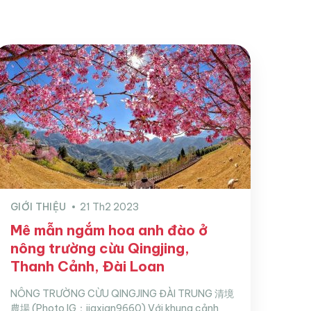
GIỚI THIỆU
21 Th2 2023
Mê mẫn ngắm hoa anh đào ở
nông trường cừu Qingjing,
Thanh Cảnh, Đài Loan
NÔNG TRƯỜNG CỪU QINGJING ĐÀI TRUNG 清境
農場 (Photo IG：jiaxian9660) Với khung cảnh