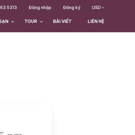
63 5313
Đăng nhập
Đăng ký
USD
SẠN
TOUR
BÀI VIẾT
LIÊN HỆ