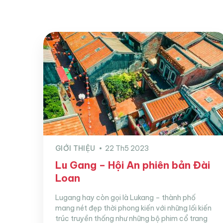
GIỚI THIỆU
22 Th5 2023
Lu Gang – Hội An phiên bản Đài
Loan
Lugang hay còn gọi là Lukang – thành phố
mang nét đẹp thời phong kiến với những lối kiến
trúc truyền thống như những bộ phim cổ trang