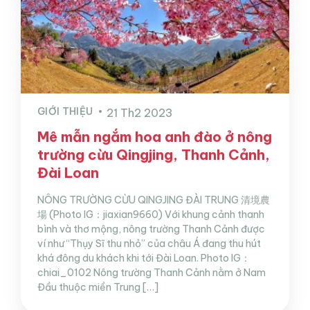
GIỚI THIỆU
21 Th2 2023
Mê mẫn ngắm hoa anh đào ở nông
trường cừu Qingjing, Thanh Cảnh,
Đài Loan
NÔNG TRƯỜNG CỪU QINGJING ĐÀI TRUNG 清境農
場 (Photo IG：jiaxian9660) Với khung cảnh thanh
bình và thơ mộng, nông trường Thanh Cảnh được
ví như “Thụy Sĩ thu nhỏ” của châu Á đang thu hút
khá đông du khách khi tới Đài Loan. Photo IG：
chiai_0102 Nông trường Thanh Cảnh nằm ở Nam
Đầu thuộc miền Trung […]