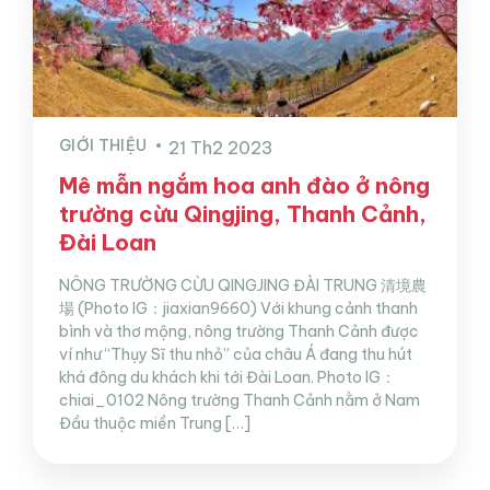
GIỚI THIỆU
21 Th2 2023
Mê mẫn ngắm hoa anh đào ở nông
trường cừu Qingjing, Thanh Cảnh,
Đài Loan
NÔNG TRƯỜNG CỪU QINGJING ĐÀI TRUNG 清境農
場 (Photo IG：jiaxian9660) Với khung cảnh thanh
bình và thơ mộng, nông trường Thanh Cảnh được
ví như “Thụy Sĩ thu nhỏ” của châu Á đang thu hút
khá đông du khách khi tới Đài Loan. Photo IG：
chiai_0102 Nông trường Thanh Cảnh nằm ở Nam
Đầu thuộc miền Trung […]