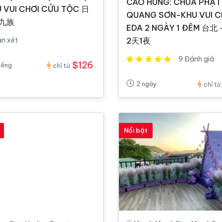
CAO HÙNG: CHÙA PHẬT
U VUI CHƠI CỬU TỘC 日
QUANG SƠN-KHU VUI C
九族
EDA 2 NGÀY 1 ĐÊM 台北
ận xét
2天1夜
9 Đánh giá
$126
iếng
chỉ từ
2 ngày
chỉ từ
Nổi bật