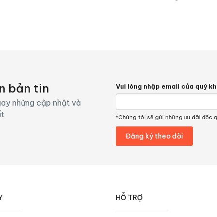
n bản tin
Vui lòng nhập email của quý k
ay những cập nhật và
ất
*Chúng tôi sẽ gửi những ưu đãi độc 
Y
HỖ TRỢ