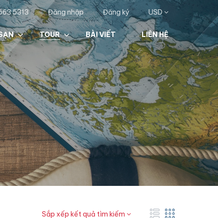
563 5313
Đăng nhập
Đăng ký
USD
SẠN
TOUR
BÀI VIẾT
LIÊN HỆ
Sắp xếp kết quả tìm kiếm