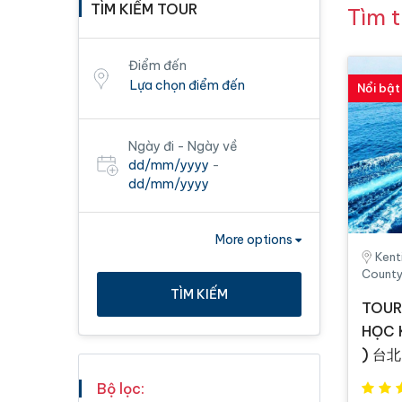
TÌM KIẾM TOUR
Tìm 
Điểm đến
Nổi bật
Ngày đi - Ngày về
dd/mm/yyyy
-
dd/mm/yyyy
More options
Kent
County
TÌM KIẾM
TOUR
HỌC 
) 台北
Bộ lọc: