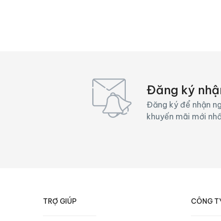
Đăng ký nhậ
Đăng ký để nhận ng
khuyến mãi mới nh
TRỢ GIÚP
CÔNG T