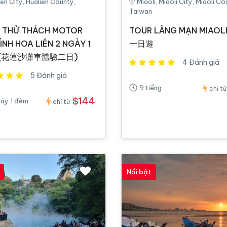
ien City, Hualien County,
Miaoli, Miaoli City, Miaoli Co
Taiwan
 THỬ THÁCH MOTOR
TOUR LÃNG MẠN MIAOL
ÌNH HOA LIÊN 2 NGÀY 1
一日遊
 (花蓮沙灘車體驗二日)
4 Đánh giá
5 Đánh giá
9 tiếng
chỉ từ
$144
gày 1 đêm
chỉ từ
Nổi bật