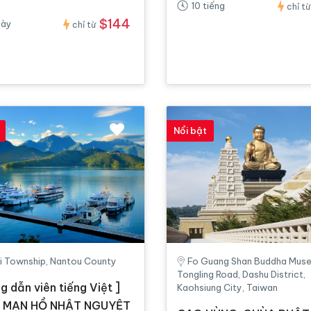
10 tiếng
chỉ từ
$144
gày
chỉ từ
Nổi bật
i Township, Nantou County
Fo Guang Shan Buddha Mus
Tongling Road, Dashu District,
g dẫn viên tiếng Việt ]
Kaohsiung City, Taiwan
 MẠN HỒ NHẬT NGUYỆT