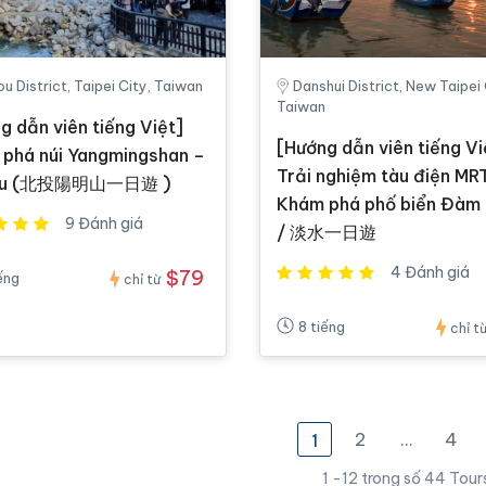
ou District, Taipei City, Taiwan
Danshui District, New Taipei 
Taiwan
g dẫn viên tiếng Việt]
[Hướng dẫn viên tiếng Vi
phá núi Yangmingshan –
Trải nghiệm tàu điện MRT
tou (北投陽明山一日遊 )
Khám phá phố biển Đàm
9 Đánh giá
/ 淡水一日遊
4 Đánh giá
$79
ếng
chỉ từ
8 tiếng
chỉ t
2
…
4
1
1 -12 trong số 44 Tour