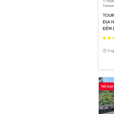
Hual
Taiwan
TOUR
ĐỊA H
ĐÊM
2 n
Nổi bật