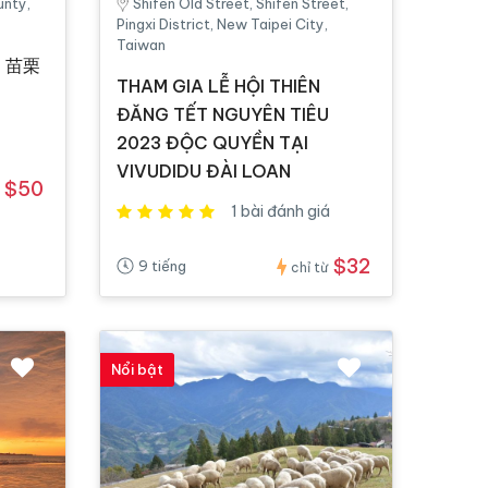
unty,
Shifen Old Street, Shifen Street,
Pingxi District, New Taipei City,
Taiwan
I 苗栗
THAM GIA LỄ HỘI THIÊN
ĐĂNG TẾT NGUYÊN TIÊU
2023 ĐỘC QUYỀN TẠI
VIVUDIDU ĐÀI LOAN
$50
1 bài đánh giá
$32
9 tiếng
chỉ từ
Nổi bật