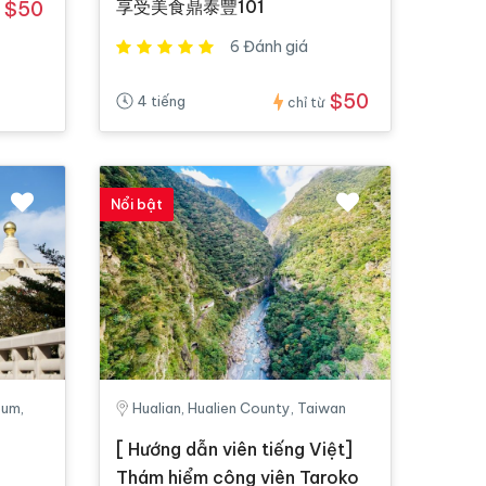
享受美食鼎泰豐101
$50
6 Đánh giá
$50
4 tiếng
chỉ từ
Nổi bật
eum,
Hualian, Hualien County, Taiwan
[ Hướng dẫn viên tiếng Việt]
Thám hiểm công viên Taroko