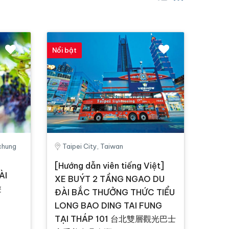
Nổi bật
ichung
Taipei City, Taiwan
[Hướng dẫn viên tiếng Việt]
ÀI
XE BUÝT 2 TẦNG NGAO DU
遊
ĐÀI BẮC THƯỞNG THỨC TIỂU
LONG BAO DING TAI FUNG
TẠI THÁP 101 台北雙層觀光巴士