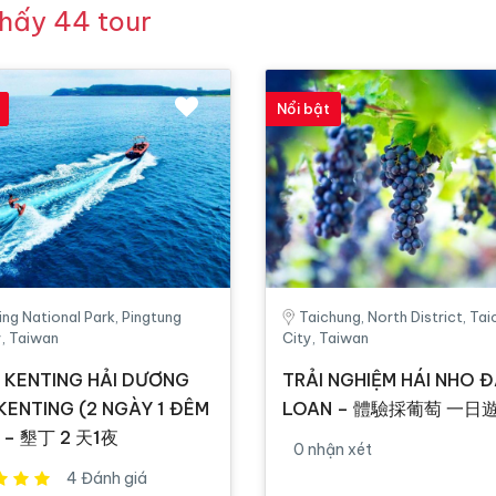
thấy 44 tour
Nổi bật
ing National Park, Pingtung
Taichung, North District, Ta
, Taiwan
City, Taiwan
 KENTING HẢI DƯƠNG
TRẢI NGHIỆM HÁI NHO Đ
KENTING (2 NGÀY 1 ĐÊM
LOAN – 體驗採葡萄 一日
 – 墾丁 2 天1夜
0 nhận xét
4 Đánh giá