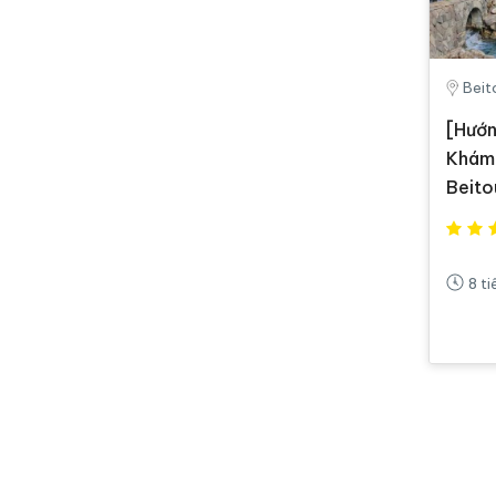
Beit
[Hướn
Khám 
Bei
8 ti