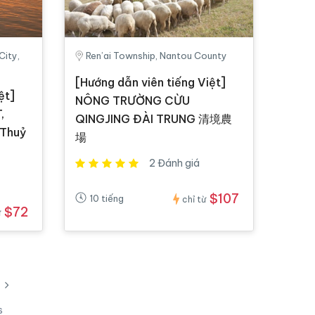
City,
Ren’ai Township, Nantou County
[Hướng dẫn viên tiếng Việt]
ệt]
NÔNG TRƯỜNG CỪU
,
QINGJING ĐÀI TRUNG 清境農
 Thuỷ
場
2 Đánh giá
$107
10 tiếng
chỉ từ
$72
ừ
s