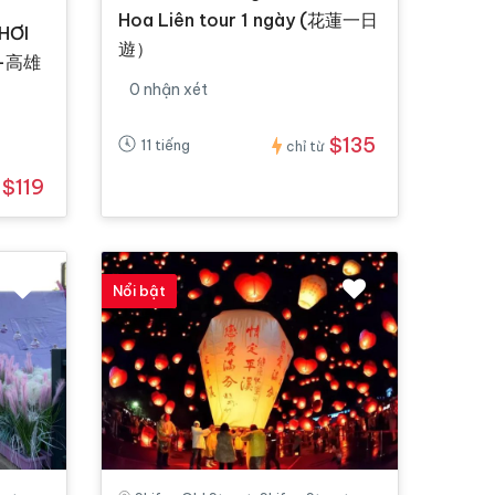
Hoa Liên tour 1 ngày (花蓮一日
HƠI
遊）
 -高雄
0 nhận xét
$135
11 tiếng
chỉ từ
$119
Nổi bật