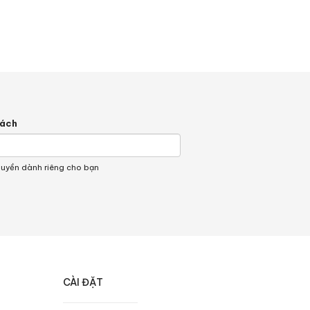
hách
quyền dành riêng cho bạn
CÀI ĐẶT