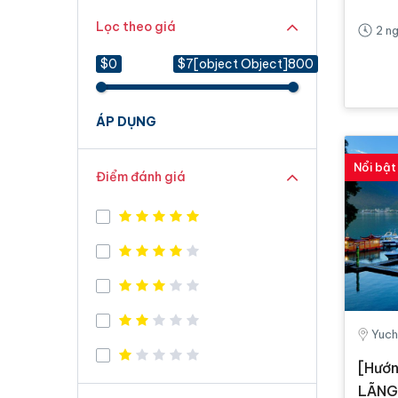
Lọc theo giá
2 n
$0
$7[object Object]800
ÁP DỤNG
Nổi bật
Điểm đánh giá
Yuch
[Hướn
LÃNG