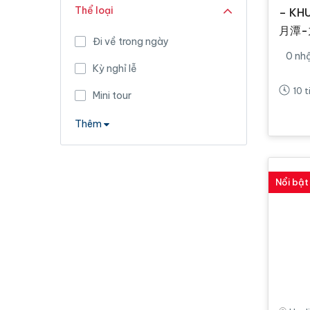
Thể loại
– KH
月潭-
Đi về trong ngày
0 nh
Kỳ nghỉ lễ
10 t
Mini tour
Thêm
Nổi bật