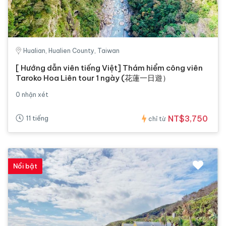
Hualian, Hualien County, Taiwan
[ Hướng dẫn viên tiếng Việt] Thám hiểm công viên
Taroko Hoa Liên tour 1 ngày (花蓮一日遊）
0 nhận xét
NT$3,750
11 tiếng
chỉ từ
Nổi bật