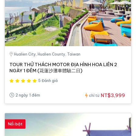
Hualien City, Hualien County, Taiwan
TOUR THỬ THÁCH MOTOR ĐỊA HÌNH HOA LIÊN 2
NGÀY 1 ĐÊM (花蓮沙灘車體驗二日)
5 Đánh giá
NT$3,999
2 ngày 1 đêm
chỉ từ
Nổi bật