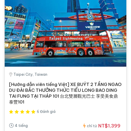
Taipei City, Taiwan
[Hướng dẫn viên tiếng Việt] XE BUÝT 2 TẦNG NGAO
DU ĐÀI BẮC THƯỞNG THỨC TIỂU LONG BAO DING
TAI FUNG TẠI THÁP 101 台北雙層觀光巴士 享受美食鼎
泰豐101
6 Đánh giá
NT$1,399
4 tiếng
chỉ từ