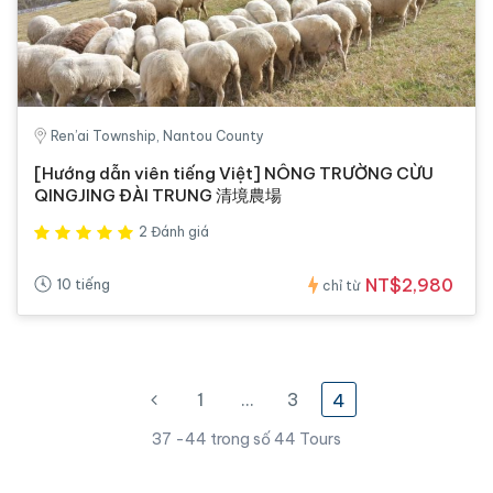
Ren’ai Township, Nantou County
[Hướng dẫn viên tiếng Việt] NÔNG TRƯỜNG CỪU
QINGJING ĐÀI TRUNG 清境農場
2 Đánh giá
NT$2,980
10 tiếng
chỉ từ
1
…
3
4
37 -44 trong số 44 Tours