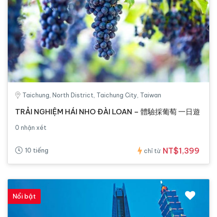
Taichung, North District, Taichung City, Taiwan
TRẢI NGHIỆM HÁI NHO ĐÀI LOAN – 體驗採葡萄 一日遊
0 nhận xét
NT$1,399
10 tiếng
chỉ từ
Nổi bật