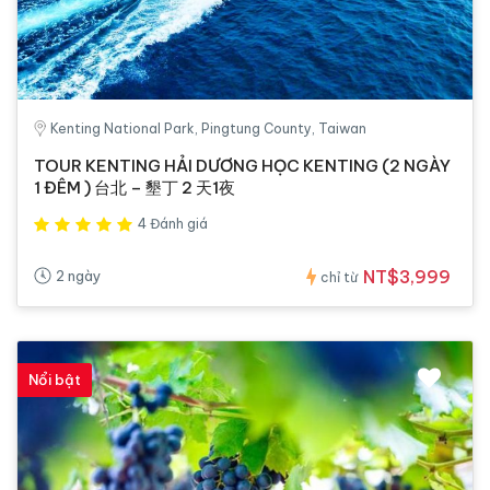
Kenting National Park, Pingtung County, Taiwan
TOUR KENTING HẢI DƯƠNG HỌC KENTING (2 NGÀY
1 ĐÊM ) 台北 – 墾丁 2 天1夜
4 Đánh giá
NT$3,999
2 ngày
chỉ từ
Nổi bật