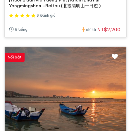
Yangmingshan –Beitou (北投陽明山一日遊 )
9 Đánh giá
NT$2,200
8 tiếng
chỉ từ
Nổi bật