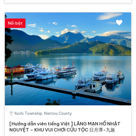
Nổi bật
Yuchi Township, Nantou County
[Hướng dẫn viên tiếng Việt ] LÃNG MẠN HỒ NHẬT
NGUYỆT – KHU VUI CHƠI CỬU TỘC 日月潭-九族