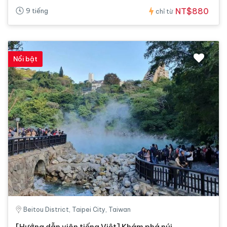
NT$880
9 tiếng
chỉ từ
Nổi bật
Beitou District, Taipei City, Taiwan
[Hướng dẫn viên tiếng Việt] Khám phá núi