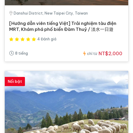
Danshui District, New Taipei City, Taiwan
[Hướng dẫn viên tiếng Việt] Trải nghiệm tàu điện
MRT, Khám phá phố biển Đàm Thuỷ / 淡水一日遊
4 Đánh giá
NT$2,000
8 tiếng
chỉ từ
Nổi bật