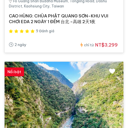
Fo Guang Shan Buddha Museum, Tongling Road, Dashu
District, Kaohsiung City, Taiwan
CAO HÙNG: CHÙA PHẬT QUANG SƠN-KHU VUI
CHƠI EDA 2 NGÀY 1 ĐÊM 台北 -高雄 2天1夜
9 Đánh giá
NT$3,299
2 ngày
chỉ từ
Nổi bật