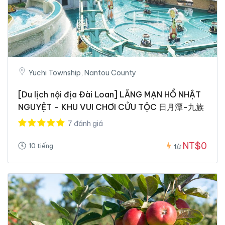
Yuchi Township, Nantou County
[Du lịch nội địa Đài Loan] LÃNG MẠN HỒ NHẬT
NGUYỆT – KHU VUI CHƠI CỬU TỘC 日月潭-九族
7 đánh giá
NT$0
10 tiếng
từ