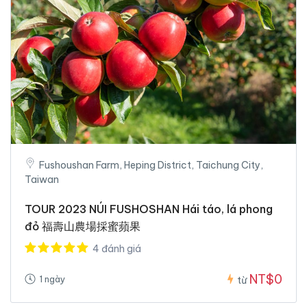
Fushoushan Farm, Heping District, Taichung City,
Taiwan
TOUR 2023 NÚI FUSHOSHAN Hái táo, lá phong
đỏ 福壽山農場採蜜蘋果
4 đánh giá
NT$0
1 ngày
từ