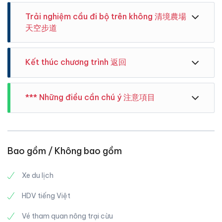
Trải nghiệm cầu đi bộ trên không 清境農場
天空步道
Kết thúc chương trình 返回
Hướng dẫn viên Vivudidu cảm ơn và chia tay quí
Lâu đài xây dựng lối kiến trúc Châu Âu , du khách tha
*** Những điều cần chú ý 注意項目
khách, hẹn gặp lại quí khách trong tour gần nhất.
hồ chụp hình với nhiều cảnh đẹp.
Hướng dẫn viên đón khách tại ga Đào Viên ( 7-11) ,
Kính chúc sức khoẻ .
vui lòng đến trước 15 phút . Xe 7:30 xuất phát.
1. Hướng dẫn viên tiếng Việt
(bao gồm vé)
2.Trẻ em dưới 3 tuổi được tham gia miễn phí nhưng
Với khung cảnh thanh bình và thơ mộng, nông
không được ngồi ghế riêng và phải có người lớn đi
trường Thanh Cảnh được ví như “Thụy Sĩ thu nhỏ”
Bao gồm / Không bao gồm
cùng. Vui lòng tự túc chi phí bảo hiểm cho trẻ em
của châu Á đang thu hút khá đông du khách khi tới
dưới 3 tuổi.Trẻ em từ 3 tuổi trở lên phải mua vé như
Đài Loan.
Dạo chơi trên Cingjing Skywalk thật là đẹp khi có thể
người lớn.
Xe du lịch
Nông trường Thanh Cảnh nằm ở Nam Đầu thuộc
tận hưởng vẻ đẹp xung quanh con đường mòn. Bạn
3. Trình tự và thời gian tham quan, sẽ dựa vào tình
miền Trung Đài Loan, sở hữu số lượng cừu lớn nhất
nhìn thấy trang viên Old Yingge nổi tiếng ở Cingjing
hình giao thông, thời tiết, lưu lượng người và tình
HDV tiếng Việt
Đài Loan. Trang trại chính thức khai trương vào năm
và nhiều cảnh đẹp khác. Những tòa nhà nằm ở thành
trạng thực tế ngày tham quan để điều chỉnh.
1961. Nông trường Thanh Cảnh là một thảo nguyên
phố núi thực sự gây sốc cho bạn .
Vé tham quan nông trại cừu
4. Nếu thời tiết xấu hoặc phát sinh những yếu tố bất
rộng lớn với những bãi cỏ xanh mướt thẳng tăm tắp.