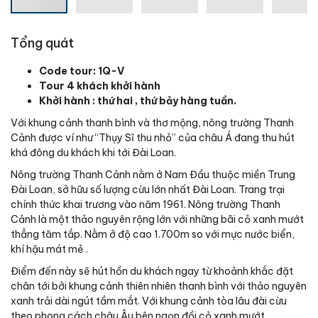
Tổng quát
Code tour: 1Q-V
Tour 4 khách khởi hành
Khởi hành : thứ hai , thứ bảy hàng tuần.
Với khung cảnh thanh bình và thơ mộng, nông trường Thanh
Cảnh được ví như “Thụy Sĩ thu nhỏ” của châu Á đang thu hút
khá đông du khách khi tới Đài Loan.
Nông trường Thanh Cảnh nằm ở Nam Đầu thuộc miền Trung
Đài Loan, sở hữu số lượng cừu lớn nhất Đài Loan. Trang trại
chính thức khai trương vào năm 1961. Nông trường Thanh
Cảnh là một thảo nguyên rộng lớn với những bãi cỏ xanh mướt
thẳng tăm tắp. Nằm ở độ cao 1.700m so với mực nước biển,
khí hậu mát mẻ .
Điểm đến này sẽ hút hồn du khách ngay từ khoảnh khắc đặt
chân tới bởi khung cảnh thiên nhiên thanh bình với thảo nguyên
xanh trải dài ngút tầm mắt. Với khung cảnh tòa lâu đài cừu
theo phong cách châu Âu bên ngọn đồi cỏ xanh mướt.