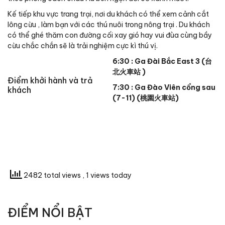
Kế tiếp khu vực trang trại, nơi du khách có thể xem cảnh cắt
lông cừu , làm bạn với các thú nuôi trong nông trại . Du khách
có thể ghé thăm con đường cối xay gió hay vui đùa cùng bầy
cừu chắc chắn sẽ là trải nghiệm cực kì thú vị.
6:30 : Ga Đài Bắc East 3 (
台
北火車站
)
Điểm khởi hành và trả
7:30 : Ga Đào Viên cổng sau
khách
(7-11) (桃園火車站)
2482 total views
, 1 views today
ĐIỂM NỔI BẬT