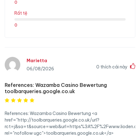
0
Rất tệ
0
Marietta
0
thích cái này
06/08/2026
References: Wazamba Casino Bewertung
toolbarqueries.google.co.uk
References: Wazamba Casino Bewertung <a
href="http://toolbarqueries.google.co.uk/url?
rct=j&sa=t&source=web&url=https%3A%2F%2Fwww.lioden.co
rel="nofollow ugc">toolbarqueries.google.co.uk</a>