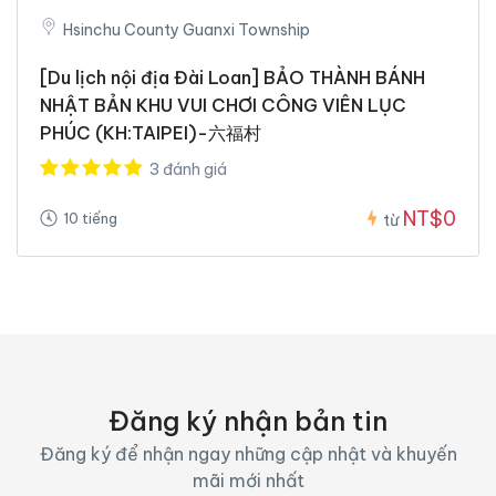
Hsinchu County Guanxi Township
[Du lịch nội địa Đài Loan] BẢO THÀNH BÁNH
NHẬT BẢN KHU VUI CHƠI CÔNG VIÊN LỤC
PHÚC (KH:TAIPEI)-六福村
3 đánh giá
NT$0
10 tiếng
từ
Đăng ký nhận bản tin
Đăng ký để nhận ngay những cập nhật và khuyến
mãi mới nhất