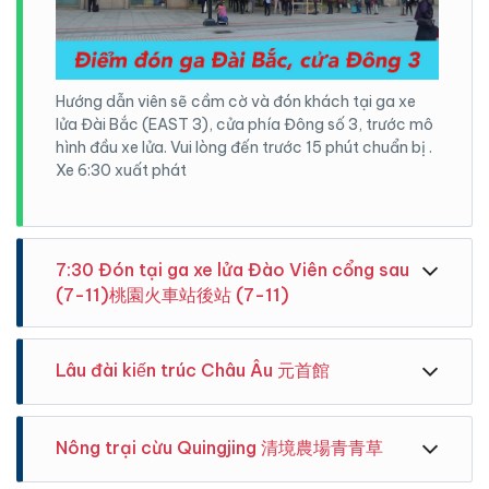
Hướng dẫn viên sẽ cầm cờ và đón khách tại ga xe
lửa Đài Bắc (EAST 3), cửa phía Đông số 3, trước mô
hình đầu xe lửa. Vui lòng đến trước 15 phút chuẩn bị .
Xe 6:30 xuất phát
7:30 Đón tại ga xe lửa Đào Viên cổng sau
(7-11)桃園火車站後站 (7-11)
Lâu đài kiến trúc Châu Âu 元首館
Nông trại cừu Quingjing 清境農場青青草