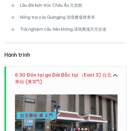
Lâu đài kiến trúc Châu Âu 元首館
Nông trại cừu Quingjing 清境農場青青草
Trải nghiệm cầu trên không 清境農場天空步道
Hành trình
6:30 Đón tại ga Đài Bắc tại （East 3) 台北
車站 (東3門)