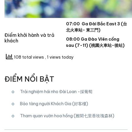
07:00 Ga Đài Bắc East 3 (
台
北火車站-
東三門)
Điểm khởi hành và trả
08:00 Ga Đào Viên cổng
khách
sau (7-11) (桃園火車站-後站)
108 total views
, 1 views today
ĐIỂM NỔI BẬT
Trải nghiệm hái nho Đài Loan -採葡萄
Bảo tàng người Khách Gia (好客樓)
Tham quan vườn hoa hồng (雅聞七里香玫瑰森林)