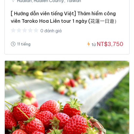
Hualian, Hualien County, Taiwan
[ Hướng dẫn viên tiếng Việt] Thám hiểm công
viên Taroko Hoa Liên tour 1 ngày (花蓮一日遊）
0 đánh giá
NT$3,750
11 tiếng
từ