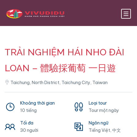
TRẢI NGHIỆM HÁI NHO ĐÀI
LOAN – 體驗採葡萄 一日遊
Taichung, North District, Taichung City, Taiwan
Khoảng thời gian
Loại tour
10 tiếng
Tour một ngày
Tối đa
Ngôn ngữ
30 người
Tiếng Việt, 中文