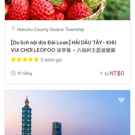
Hsinchu County Guanxi Township
[Du lịch nội địa Đài Loan] HÁI DÂU TÂY- KHU
VUI CHƠI LEOFOO 採草莓 – 六福村主題遊樂園
5 đánh giá
NT$0
10 tiếng
từ