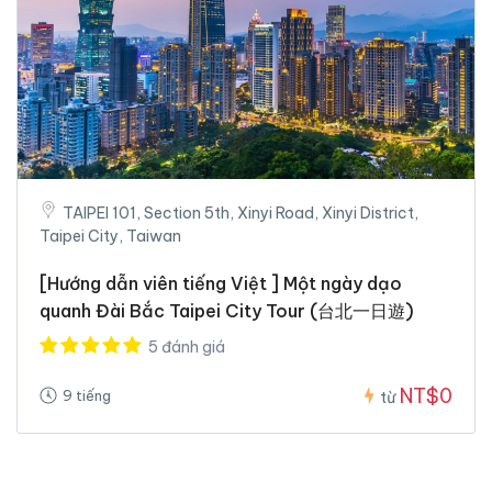
TAIPEI 101, Section 5th, Xinyi Road, Xinyi District,
Taipei City, Taiwan
[Hướng dẫn viên tiếng Việt ] Một ngày dạo
quanh Đài Bắc Taipei City Tour (台北一日遊)
5 đánh giá
NT$0
9 tiếng
từ