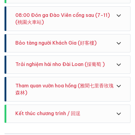
08:00 Đón ga Đào Viên cổng sau (7-11)
(桃園火車站)
Bảo tàng người Khách Gia (好客樓)
Trải nghiệm hái nho Đài Loan (採葡萄 )
Tham quan vườn hoa hồng (雅聞七里香玫瑰
森林)
Kết thúc chương trình / 回逞
Hướng dẫn viên Vivudidu cảm ơn và chia tay quí
Công viên được quy hoạch bởi Hiệp hội nông dân thị
khách, hẹn gặp lại quí khách trong tour gần nhất.
trấn Hukou, Quận Tân Trú . Nhiều triển lãm , trưng