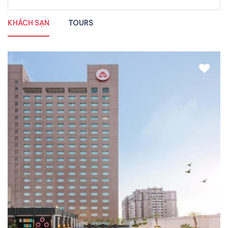
KHÁCH SẠN
TOURS