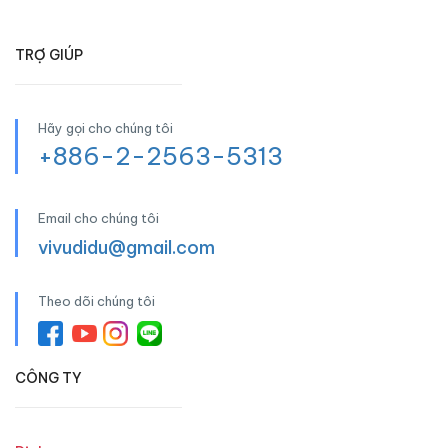
TRỢ GIÚP
Hãy gọi cho chúng tôi
+886-2-2563-5313
Email cho chúng tôi
vivudidu@gmail.com
Theo dõi chúng tôi
CÔNG TY