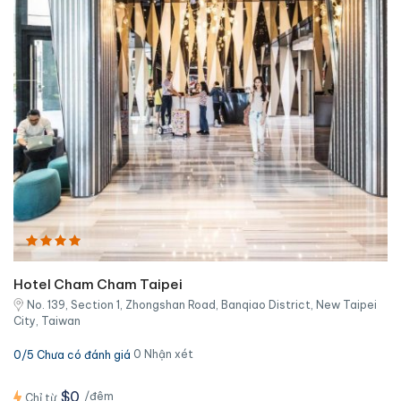
Hotel Cham Cham Taipei
No. 139, Section 1, Zhongshan Road, Banqiao District, New Taipei
City, Taiwan
0 Nhận xét
0/5 Chưa có đánh giá
$0
/đêm
Chỉ từ