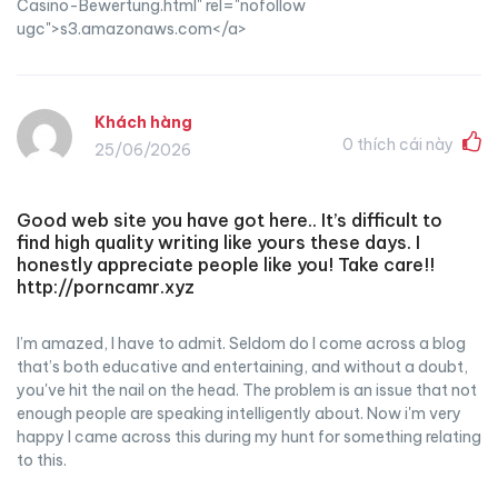
Casino-Bewertung.html" rel="nofollow
ugc">s3.amazonaws.com</a>
Khách hàng
0
thích cái này
25/06/2026
Good web site you have got here.. It’s difficult to
find high quality writing like yours these days. I
honestly appreciate people like you! Take care!!
http://porncamr.xyz
I’m amazed, I have to admit. Seldom do I come across a blog
that’s both educative and entertaining, and without a doubt,
you've hit the nail on the head. The problem is an issue that not
enough people are speaking intelligently about. Now i'm very
happy I came across this during my hunt for something relating
to this.