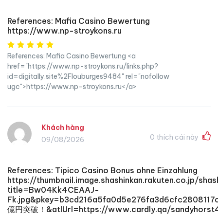
References: Mafia Casino Bewertung
https://www.np-stroykons.ru
References: Mafia Casino Bewertung <a
href="https://www.np-stroykons.ru/links.php?
id=digitally.site%2Flouburges9484" rel="nofollow
ugc">https://www.np-stroykons.ru</a>
Khách hàng
0
thích cái này
09/08/2026
References: Tipico Casino Bonus ohne Einzahlung
https://thumbnail.image.shashinkan.rakuten.co.jp/sha
title=Bw04Kk4CEAAJ-
Fk.jpg&pkey=b3cd216a5fa0d5e276fa3d6cfc2808117c16
億円突破！&atlUrl=https://www.cardly.qa/sandyhorst