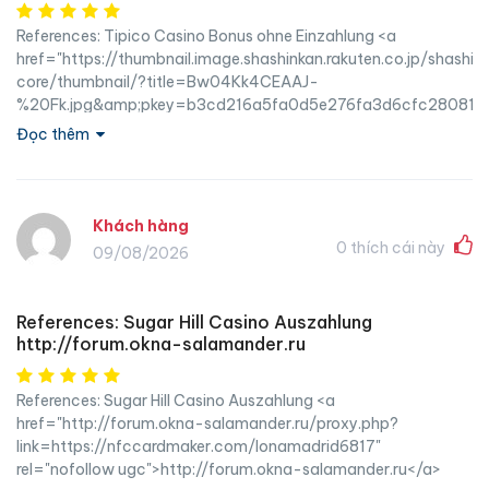
References: Tipico Casino Bonus ohne Einzahlung <a
href="https://thumbnail.image.shashinkan.rakuten.co.jp/shashin
core/thumbnail/?title=Bw04Kk4CEAAJ-
%20Fk.jpg&amp;pkey=b3cd216a5fa0d5e276fa3d6cfc280811
rel="nofollow
Đọc thêm
ugc">https://thumbnail.image.shashinkan.rakuten.co.jp/shashin
core/thumbnail/?title=Bw04Kk4CEAAJ-
Fk.jpg&amp;pkey=b3cd216a5fa0d5e276fa3d6cfc2808117c167a2
億円突破！
Khách hàng
&amp;atlUrl=https://www.cardly.qa/sandyhorst453</a>
0
thích cái này
09/08/2026
References: Sugar Hill Casino Auszahlung
http://forum.okna-salamander.ru
References: Sugar Hill Casino Auszahlung <a
href="http://forum.okna-salamander.ru/proxy.php?
link=https://nfccardmaker.com/lonamadrid6817"
rel="nofollow ugc">http://forum.okna-salamander.ru</a>