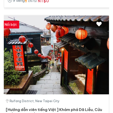
NT$0
9 tiếng
chỉ từ
Nổi bật
Ruifang District, New Taipei City
[Hướng dẫn viên tiếng Việt ] Khám phá Dã Liễu, Cửu