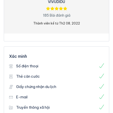
VIVUDIDU
185 Bài đánh giá
Thành viên kể từ Th2 08, 2022
Xác minh
Số điện thoại
Thẻ căn cước
Giấy chứng nhận du lịch
E-mail
Truyền thông xã hội