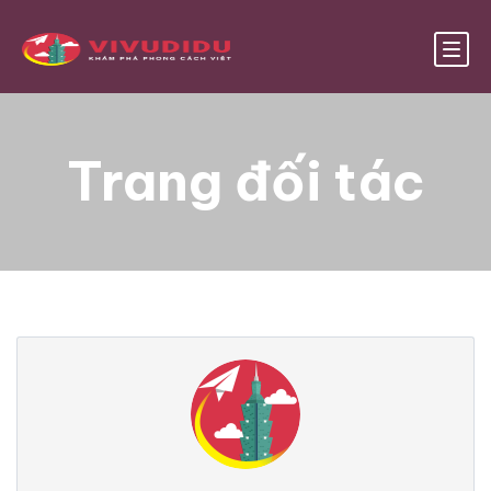
Trang đối tác