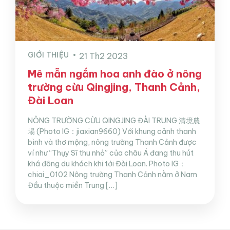
GIỚI THIỆU
21 Th2 2023
Mê mẫn ngắm hoa anh đào ở nông
trường cừu Qingjing, Thanh Cảnh,
Đài Loan
NÔNG TRƯỜNG CỪU QINGJING ĐÀI TRUNG 清境農
場 (Photo IG：jiaxian9660) Với khung cảnh thanh
bình và thơ mộng, nông trường Thanh Cảnh được
ví như “Thụy Sĩ thu nhỏ” của châu Á đang thu hút
khá đông du khách khi tới Đài Loan. Photo IG：
chiai_0102 Nông trường Thanh Cảnh nằm ở Nam
Đầu thuộc miền Trung […]