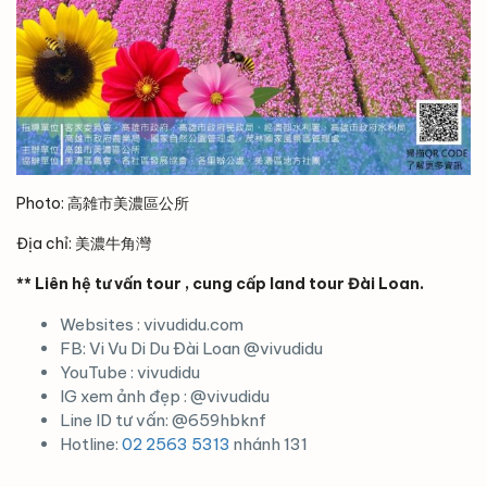
Photo: 高雑市美濃區公所
Địa chỉ: 美濃牛角灣
** Liên hệ tư vấn tour , cung cấp land tour Đài Loan.
Websites : vivudidu.com
FB: Vi Vu Di Du Đài Loan @vivudidu
YouTube : vivudidu
IG xem ảnh đẹp : @vivudidu
Line ID tư vấn: @659hbknf
Hotline:
02 2563 5313
nhánh 131