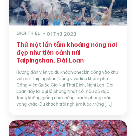
GIỚI THIỆU
01 Th3 2023
Thử một lần tắm khoáng nóng nơi
đẹp như tiên cảnh núi
Taipingshan, Đài Loan
Hướng dẫn viên và du khách checkin cổng vào khu
vực núi Taipingshan. Cùng vivudidu khám phá
Công Viên Quốc Gia Núi Thái Bình, Nghi Lan, Đài
Loan đây là loại lá phong Nhật có màu đỏ đặc
trưng không giống như những loại lá phong màu
vàng khác. Du khách trải nghiệm luộc trứng […]