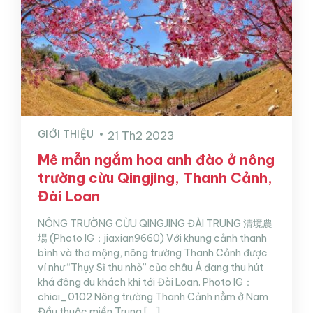
GIỚI THIỆU
21 Th2 2023
Mê mẫn ngắm hoa anh đào ở nông
trường cừu Qingjing, Thanh Cảnh,
Đài Loan
NÔNG TRƯỜNG CỪU QINGJING ĐÀI TRUNG 清境農
場 (Photo IG：jiaxian9660) Với khung cảnh thanh
bình và thơ mộng, nông trường Thanh Cảnh được
ví như “Thụy Sĩ thu nhỏ” của châu Á đang thu hút
khá đông du khách khi tới Đài Loan. Photo IG：
chiai_0102 Nông trường Thanh Cảnh nằm ở Nam
Đầu thuộc miền Trung […]