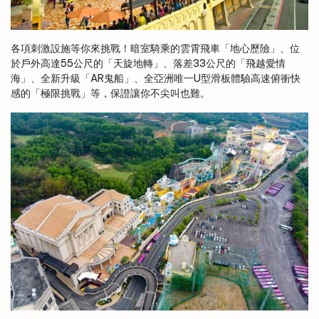
各項刺激設施等你來挑戰！暗室騎乘的雲霄飛車「地心歷險」、位
於戶外高達55公尺的「天旋地轉」、落差33公尺的「飛越愛情
海」、全新升級「AR鬼船」、全亞洲唯一U型滑板體驗高速俯衝快
感的「極限挑戰」等，保證讓你不尖叫也難。