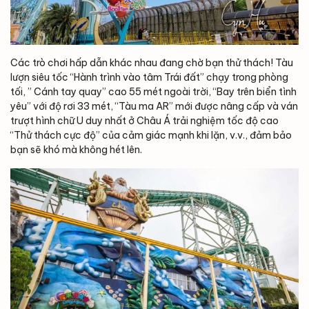
Các trò chơi hấp dẫn khác nhau đang chờ bạn thử thách! Tàu
lượn siêu tốc “Hành trình vào tâm Trái đất” chạy trong phòng
tối, ” Cánh tay quay” cao 55 mét ngoài trời, “Bay trên biển tình
yêu” với độ rơi 33 mét, “Tàu ma AR” mới được nâng cấp và ván
trượt hình chữ U duy nhất ở Châu Á trải nghiệm tốc độ cao
“Thử thách cực độ” của cảm giác mạnh khi lặn, v.v., đảm bảo
bạn sẽ khó mà không hét lên.