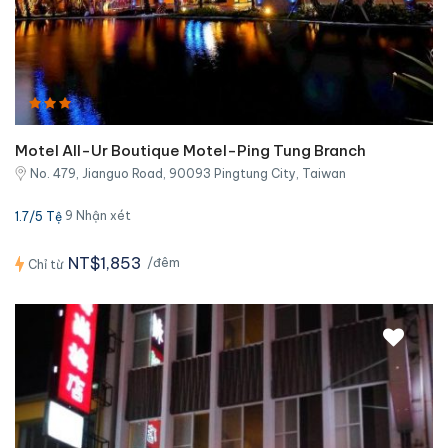
Motel All-Ur Boutique Motel-Ping Tung Branch
No. 479, Jianguo Road, 90093 Pingtung City, Taiwan
9 Nhận xét
1.7/5 Tệ
NT$1,853
/đêm
Chỉ từ