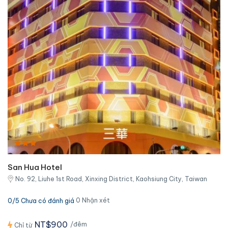
San Hua Hotel
No. 92, Liuhe 1st Road, Xinxing District, Kaohsiung City, Taiwan
0 Nhận xét
0/5 Chưa có đánh giá
NT$900
/đêm
Chỉ từ