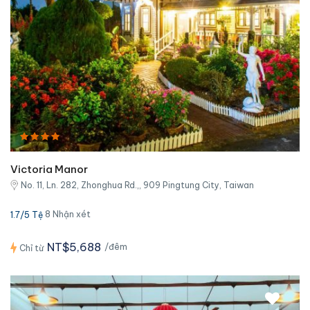
Victoria Manor
No. 11, Ln. 282, Zhonghua Rd.,, 909 Pingtung City, Taiwan
8 Nhận xét
1.7/5 Tệ
NT$5,688
/đêm
Chỉ từ