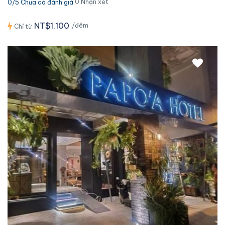
0 Nhận xét
0/5 Chưa có đánh giá
NT$1,100
/đêm
Chỉ từ