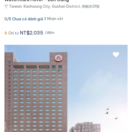
Taiwan, Kaohsiung City, Gushan District, 哨船街31號
3 Nhận xét
0/5 Chưa có đánh giá
NT$2,035
/đêm
Chỉ từ