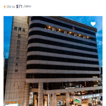
$71
/đêm
Chỉ từ