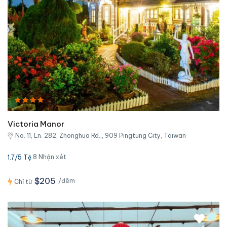
Victoria Manor
No. 11, Ln. 282, Zhonghua Rd.,, 909 Pingtung City, Taiwan
8 Nhận xét
1.7/5 Tệ
$205
/đêm
Chỉ từ