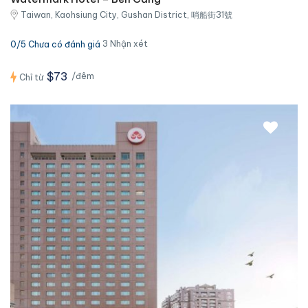
Taiwan, Kaohsiung City, Gushan District, 哨船街31號
3 Nhận xét
0/5 Chưa có đánh giá
$73
/đêm
Chỉ từ