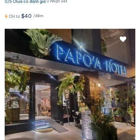
0 Nhận xét
0/5 Chưa có đánh giá
$40
/đêm
Chỉ từ