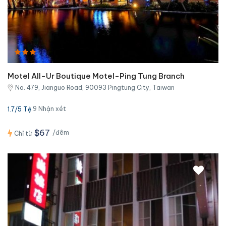
Motel All-Ur Boutique Motel-Ping Tung Branch
No. 479, Jianguo Road, 90093 Pingtung City, Taiwan
9 Nhận xét
1.7/5 Tệ
$67
/đêm
Chỉ từ