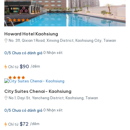
Howard Hotel Kaohsiung
No. 311, Qixian 1 Road, Xinxing District, Kaohsiung City, Taiwan
0 Nhận xét
0/5 Chưa có đánh giá
$90
/đêm
Chỉ từ
City Suites Chenai- Kaohsiung
No.1, Dayi St, Yancheng District, Kaohsiung, Taiwan
0 Nhận xét
0/5 Chưa có đánh giá
$72
/đêm
Chỉ từ