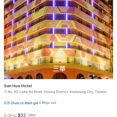
San Hua Hotel
No. 92, Liuhe 1st Road, Xinxing District, Kaohsiung City, Taiwan
0 Nhận xét
0/5 Chưa có đánh giá
$32
/đêm
Chỉ từ