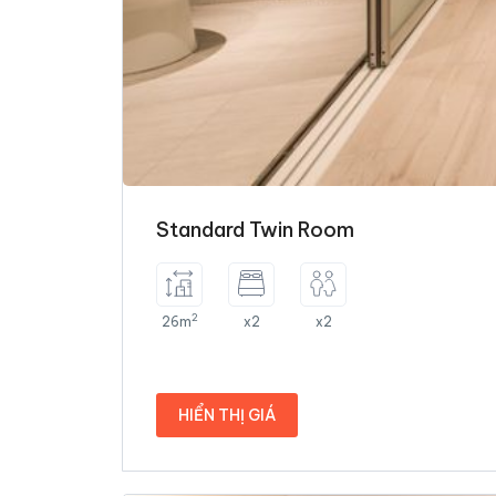
Standard Twin Room
2
26m
x2
x2
HIỂN THỊ GIÁ