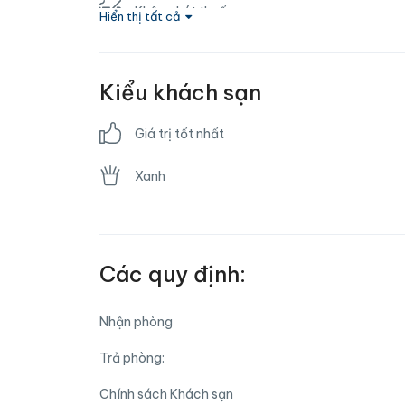
Không hút thuốc
Hiển thị tất cả
Phòng gia đình
Kiểu khách sạn
Trung tâm thể hình
Giá trị tốt nhất
Xanh
Các quy định:
Nhận phòng
Trả phòng:
Chính sách Khách sạn