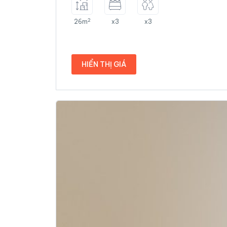
2
26m
x3
x3
HIỂN THỊ GIÁ