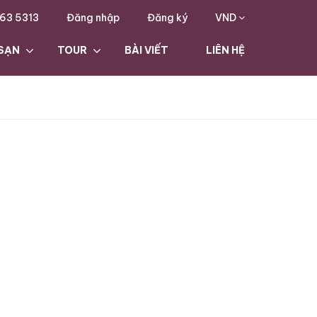
63 5313
Đăng nhập
Đăng ký
VND
SẠN
TOUR
BÀI VIẾT
LIÊN HỆ