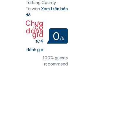
Taitung County,
Taiwan
Xem trên bản
đồ
Chưa
có
đánh
0
giá
/5
từ 4
đánh giá
100% guests
recommend