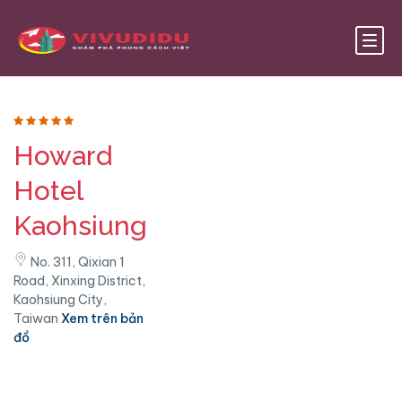
Howard
Hotel
Kaohsiung
No. 311, Qixian 1
Road, Xinxing District,
Kaohsiung City,
Taiwan
Xem trên bản
đồ