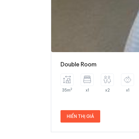
Double Room
2
35m
x1
x2
x1
HIỂN THỊ GIÁ