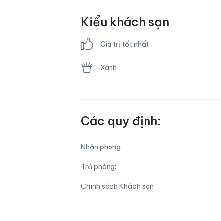
Phòng gia đình
Kiểu khách sạn
Trung tâm thể hình
Giá trị tốt nhất
Xanh
Các quy định:
Nhận phòng
Trả phòng:
Chính sách Khách sạn