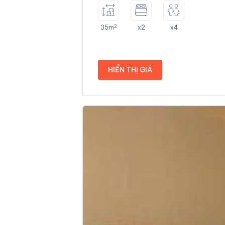
2
35m
x2
x4
HIỂN THỊ GIÁ