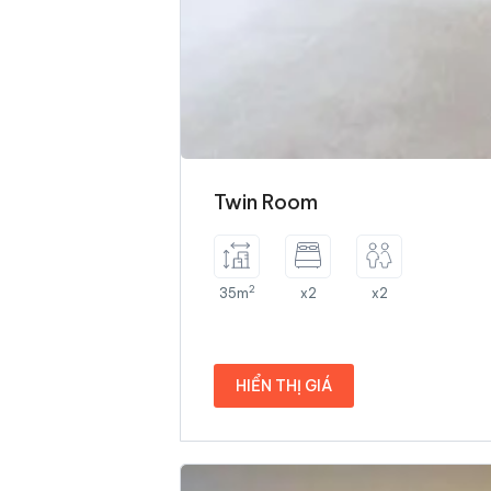
Twin Room
2
35m
x2
x2
HIỂN THỊ GIÁ