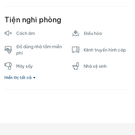
Tiện nghi phòng
Cách âm
Điều hòa
Đồ dùng nhà tắm miễn
Kênh truyền hình cáp
phí
Máy sấy
Nhà vệ sinh
Hiển thị tất cả
Nước nóng
Ổ cắm gần giường
Phòng tắm riêng
Sofa
Tủ lạnh
TV
Vòi hoa sen
Wifi