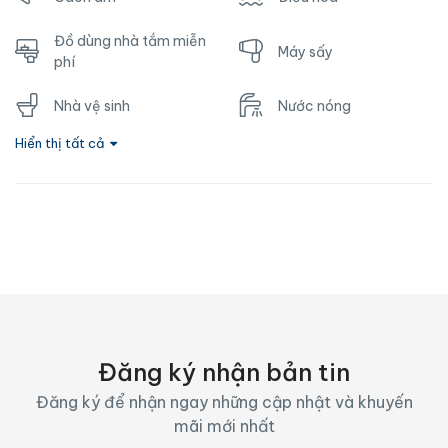
Đồ dùng nhà tắm miễn
Máy sấy
phí
Nhà vệ sinh
Nước nóng
Hiển thị tất cả
Ổ cắm gần giường
TV
Vòi hoa sen
Wifi
Đăng ký nhận bản tin
Đăng ký để nhận ngay những cập nhật và khuyến
mãi mới nhất