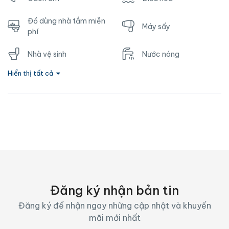
Đồ dùng nhà tắm miễn
Máy sấy
phí
Nhà vệ sinh
Nước nóng
Hiển thị tất cả
Ổ cắm gần giường
TV
Vòi hoa sen
Wifi
Đăng ký nhận bản tin
Đăng ký để nhận ngay những cập nhật và khuyến
mãi mới nhất