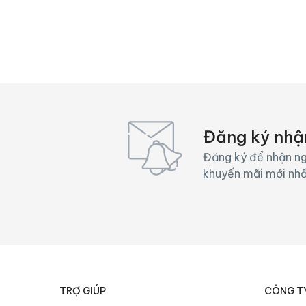
TV
Vòi
Đăng ký nhậ
Đăng ký để nhận ng
khuyến mãi mới nh
TRỢ GIÚP
CÔNG T