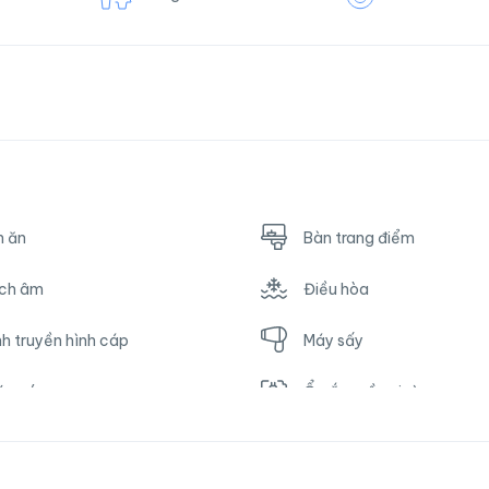
n ăn
Bàn trang điểm
ch âm
Điều hòa
h truyền hình cáp
Máy sấy
ớc nóng
Ổ cắm gần giường
fa
Tủ lạnh