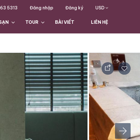
63 5313
Đăng nhập
Đăng ký
USD
SẠN
TOUR
BÀI VIẾT
LIÊN HỆ