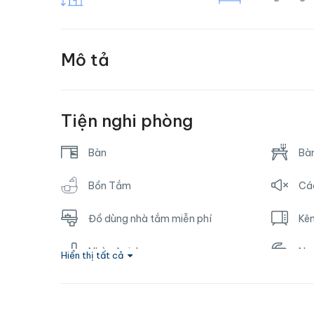
Mô tả
Tiện nghi phòng
Bàn
Bà
Bồn Tắm
Cá
Đồ dùng nhà tắm miễn phí
Kên
Nhà vệ sinh
Nư
Hiển thị tất cả
Phòng tắm riêng
So