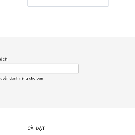
hách
quyền dành riêng cho bạn
CÀI ĐẶT