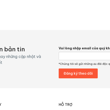
 hoa sen
Wifi
n bản tin
Vui lòng nhập email của quý k
ay những cập nhật và
ất
*Chúng tôi sẽ gửi những ưu đãi độc 
Y
HỖ TRỢ