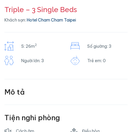
Triple – 3 Single Beds
Khách sạn:
Hotel Cham Cham Taipei
2
S: 26m
Số giường: 3
Người lớn: 3
Trẻ em: 0
Mô tả
Tiện nghi phòng
Cách âm
Điều hòa