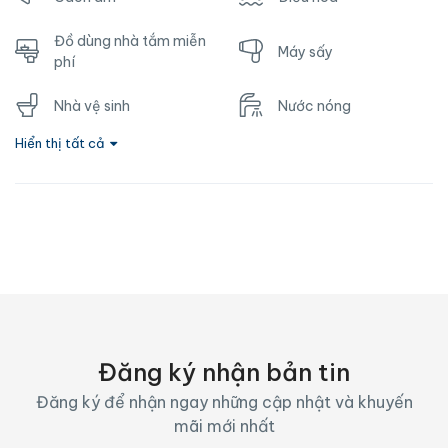
Đồ dùng nhà tắm miễn
Máy sấy
phí
Nhà vệ sinh
Nước nóng
Hiển thị tất cả
Ổ cắm gần giường
TV
Vòi hoa sen
Wifi
Đăng ký nhận bản tin
Đăng ký để nhận ngay những cập nhật và khuyến
mãi mới nhất