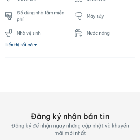
Đồ dùng nhà tắm miễn
Máy sấy
phí
Nhà vệ sinh
Nước nóng
Hiển thị tất cả
Ổ cắm gần giường
TV
Vòi hoa sen
Wifi
Đăng ký nhận bản tin
Đăng ký để nhận ngay những cập nhật và khuyến
mãi mới nhất