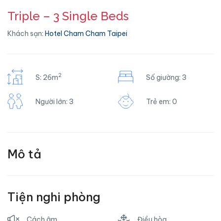
Triple – 3 Single Beds
Khách sạn:
Hotel Cham Cham Taipei
2
S: 26m
Số giường: 3
Người lớn: 3
Trẻ em: 0
Mô tả
Tiện nghi phòng
Cách âm
Điều hòa